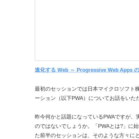
開
発
支
援
ツ
ー
ル
〉
進化する Web ～ Progressive Web App
の
情
最初のセッションでは日本マイクロソフト株式会社
報
ーション（以下PWA）についてお話をいた
発
信
昨今何かと話題になっているPWAですが、
メ
のではないでしょうか。「PWAとは?」に
デ
た前半のセッションは、そのような方々に
ィ