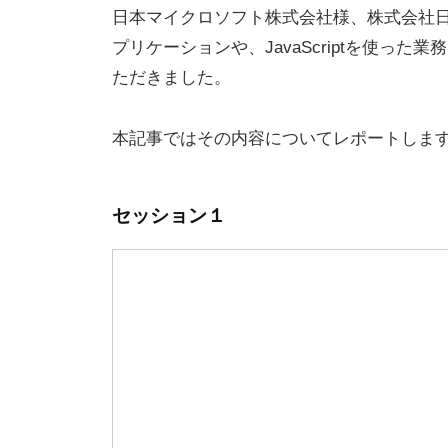
l
I
日本マイクロソフト株式会社様、株式会社日本プロ
l
o
U
プリケーションや、JavaScriptを使っ
o
S
g
p
ただきました。
-
e
d
r
本記事ではその内容についてレポートしま
e
S
v
o
セッション１
l
u
t
i
o
n
s
〈