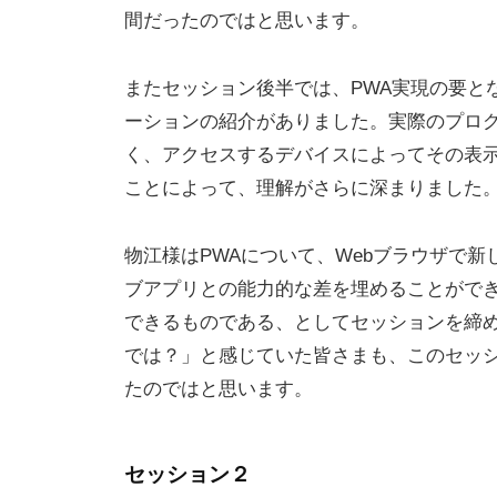
間だったのではと思います。
ア
「
またセッション後半では、PWA実現の要となるS
M
ーションの紹介がありました。実際のプロ
E
S
く、アクセスするデバイスによってその表示
C
ことによって、理解がさらに深まりました
I
U
物江様はPWAについて、Webブラウザで
S
ブアプリとの能力的な差を埋めることがで
.
できるものである、としてセッションを締め
d
では？」と感じていた皆さまも、このセッ
e
たのではと思います。
v
l
セッション２
o