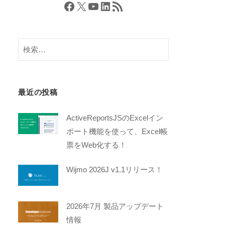
Facebook
X
YouTube
LinkedIn
RSS フィード
検
索:
最近の投稿
ActiveReportsJSのExcelイン
ポート機能を使って、Excel帳
票をWeb化する！
Wijmo 2026J v1.1リリース！
2026年7月 製品アップデート
情報