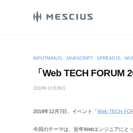
コ
E
ン
S
C
テ
M
メ
I
ン
シ
E
U
ツ
ウ
S
S
へ
ス
.
C
ス
INPUTMANJS
JAVASCRIPT
SPREADJS
WI
/
/
/
株
d
I
キ
式
「Web TECH FORU
e
U
ッ
会
v
プ
S
社
l
2018年12月26日
b
.
の
y
o
M
d
D
g
2018年12月7日、イベント「
Web TECH FO
E
e
e
S
v
v
C
今回のテーマは、近年Webエンジニアにとって必
e