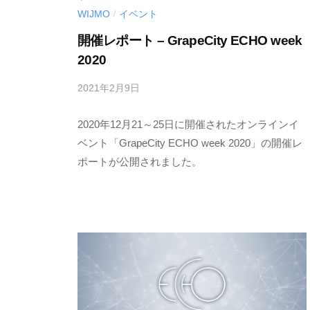
g
WIJMO
イベント
/
」
開催レポート – GrapeCity ECHO week
2020
2021年2月9日
b
y
2020年12月21～25日に開催されたオンラインイ
M
E
ベント「GrapeCity ECHO week 2020」の開催レ
S
ポートが公開されました。
C
I
U
S
-
d
e
v