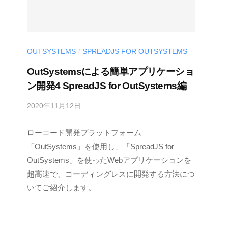
OUTSYSTEMS
SPREADJS FOR OUTSYSTEMS
/
OutSystemsによる簡単アプリケーショ
ン開発4 SpreadJS for OutSystems編
2020年11月12日
b
y
ローコード開発プラットフォーム
M
E
「OutSystems」を使用し、「SpreadJS for
S
OutSystems」を使ったWebアプリケーションを
C
超高速で、コーディングレスに開発する方法につ
I
いてご紹介します。
U
S
-