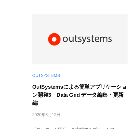
U
S
-
d
e
v
OUTSYSTEMS
OutSystemsによる簡単アプリケーショ
ン開発3 Data Grid データ編集・更新
編
2020年8月12日
b
y