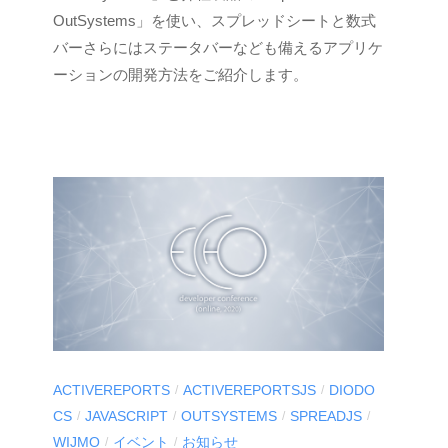
S
OutSystems」を使い、スプレッドシートと数式
C
バーさらにはステータバーなども備えるアプリケ
I
ーションの開発方法をご紹介します。
U
S
-
d
e
v
ACTIVEREPORTS
ACTIVEREPORTSJS
DIODO
/
/
CS
JAVASCRIPT
OUTSYSTEMS
SPREADJS
/
/
/
/
WIJMO
イベント
お知らせ
/
/