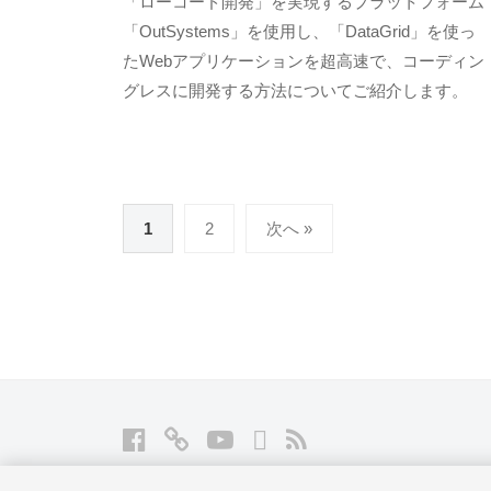
「ローコード開発」を実現するプラットフォーム
M
E
「OutSystems」を使用し、「DataGrid」を使っ
S
たWebアプリケーションを超高速で、コーディン
C
グレスに開発する方法についてご紹介します。
I
U
S
-
投
1
2
次へ »
d
稿
e
v
の
ペ
ー
ジ
送
Facebook
Twitter
YouTube
LinkedIn
RSS
り