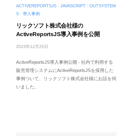
ACTIVEREPORTSJS
JAVASCRIPT
OUTSYSTEM
/
/
S
導入事例
/
リックソフト株式会社様の
ActiveReportsJS導入事例を公開
2023年12月25日
b
y
ActiveReportsJS導入事例公開 - 社内で利用する
M
E
販売管理システムにActiveReportsJSを採用した
S
事例ついて、リックソフト株式会社様にお話を伺
C
いました。
I
U
S
-
d
e