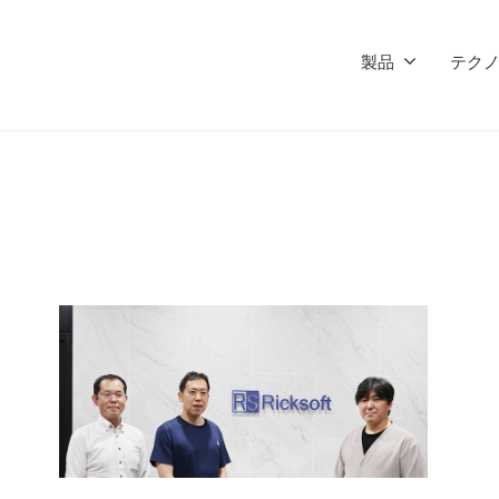
製品
テク