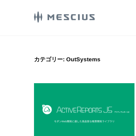
コ
E
ン
S
C
テ
M
メ
I
ン
シ
E
U
ツ
ウ
S
S
へ
ス
.
C
ス
カテゴリー:
OutSystems
株
d
I
キ
式
e
U
ッ
会
v
プ
S
社
l
.
の
o
d
D
g
e
e
v
v
e