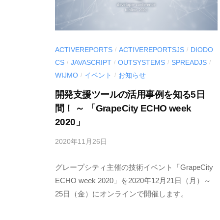
ACTIVEREPORTS
ACTIVEREPORTSJS
DIODO
/
/
CS
JAVASCRIPT
OUTSYSTEMS
SPREADJS
/
/
/
/
WIJMO
イベント
お知らせ
/
/
開発支援ツールの活用事例を知る5日
間！ ～ 「GrapeCity ECHO week
2020」
2020年11月26日
b
y
グレープシティ主催の技術イベント「GrapeCity
M
E
ECHO week 2020」を2020年12月21日（月）～
S
25日（金）にオンラインで開催します。
C
I