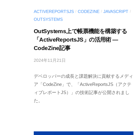
l
l
o
ACTIVEREPORTSJS
CODEZINE
JAVASCRIPT
/
/
/
o
OUTSYSTEMS
g
p
OutSystems上で帳票機能を構築する
e
「ActiveReportsJS」の活用術 ―
r
CodeZine記事
S
o
2024年11月21日
b
l
y
u
デベロッパーの成長と課題解決に貢献するメディ
M
E
ア「CodeZine」で、「ActiveReportsJS（アクテ
t
S
ィブレポートJS）」の技術記事が公開されまし
i
C
た。
o
I
n
U
s
S
〈
-