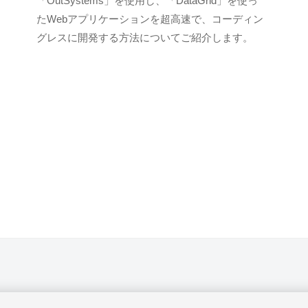
「OutSystems」を使用し、「DataGrid」を使っ
S
たWebアプリケーションを超高速で、コーディン
C
グレスに開発する方法についてご紹介します。
I
U
S
-
d
e
v