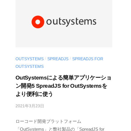
v
OUTSYSTEMS
SPREADJS
SPREADJS FOR
/
/
OUTSYSTEMS
OutSystemsによる簡単アプリケーショ
ン開発5 SpreadJS for OutSystemsを
より便利に使う
2021年3月23日
b
y
ローコード開発プラットフォーム
M
E
「OutSystems」と弊社製品の「SpreadJS for