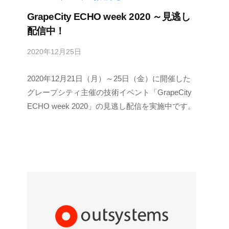
GrapeCity ECHO week 2020 ～見逃し
配信中！
2020年12月25日
b
y
2020年12月21日（月）～25日（金）に開催した
M
E
グレープシティ主催の技術イベント「GrapeCity
S
ECHO week 2020」の見逃し配信を実施中です。
C
I
U
S
-
d
e
v