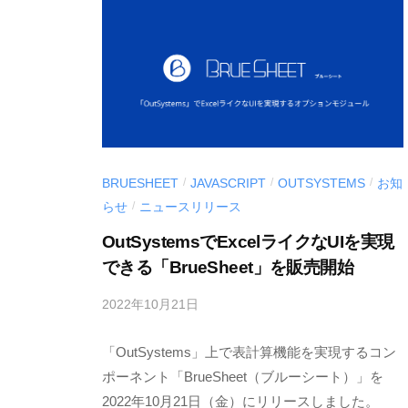
開
d
発
e
支
v
援
ツ
ー
ル
BRUESHEET
JAVASCRIPT
OUTSYSTEMS
お知
/
/
/
〉
らせ
ニュースリリース
/
の
OutSystemsでExcelライクなUIを実現
情
できる「BrueSheet」を販売開始
報
発
2022年10月21日
b
信
y
メ
「OutSystems」上で表計算機能を実現するコン
M
デ
E
ポーネント「BrueSheet（ブルーシート）」を
S
2022年10月21日（金）にリリースしました。
ィ