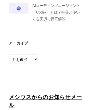
AIコーディングエージェント
「Codex」とは？特長と使い
方を実演で徹底解説
アーカイブ
ア
ー
カ
イ
ブ
メシウスからのお知らせメー
ル