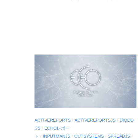
C
ア
I
「
U
M
S
E
-
S
d
C
e
I
v
U
S
.
d
e
v
ACTIVEREPORTS
ACTIVEREPORTSJS
DIODO
/
/
l
CS
ECHOレポー
/
o
ト
INPUTMANJS
OUTSYSTEMS
SPREADJS
/
/
/
/