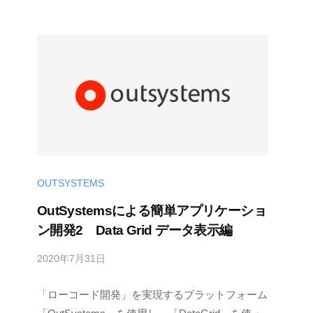
d
e
v
OUTSYSTEMS
OutSystemsによる簡単アプリケーショ
ン開発2 Data Grid データ表示編
2020年7月31日
b
y
「ローコード開発」を実現するプラットフォーム
M
E