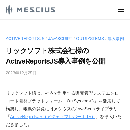
M
ュ
コ
ー
E
メ
ン
S
ニ
M
ュ
メ
テ
C
ー
E
シ
ン
I
ウ
S
U
ツ
ACTIVEREPORTSJS
JAVASCRIPT
OUTSYSTEMS
導入事例
/
/
/
ス
S
C
へ
株
.
リックソフト株式会社様の
ス
I
式
d
キ
U
ActiveReportsJS導入事例を公開
e
会
ッ
S
v
社
2023年12月25日
b
プ
.
l
の
y
d
o
D
M
g
e
e
リックソフト様は、社内で利用する販売管理システムをロー
E
v
v
コード開発プラットフォーム「OutSystems®」を活用して
S
e
l
C
構築し、帳票の開発にはメシウスのJavaScriptライブラリ
l
I
o
「
ActiveReportsJS（アクティブレポートJS）
」を導入いた
o
U
g
だきました。
p
S