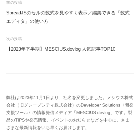
投
前の投稿
S
稿
SpreadJSのセルの数式を見やすく表示／編集できる「数式
.
ナ
エディタ」の使い方
d
ビ
e
ゲ
v
次の投稿
l
ー
【2023年下半期】MESCIUS.devlog 人気記事TOP10
o
シ
g
ョ
」
ン
弊社は2023年11月1日より、社名を変更しました。メシウス株式
会社（旧グレープシティ株式会社）のDeveloper Solutions〈開発
支援ツール〉の情報発信メディア「MESCIUS.devlog」です。製
品のTIPSや発売情報、イベントのお知らせなどを中心に、さま
ざまな最新情報をいち早くお届けします。