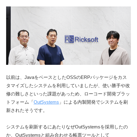
e
-
r
d
S
e
v
o
l
u
t
i
o
n
以前は、JavaをベースとしたOSSのERPパッケージをカス
s
タマイズしたシステムを利用していましたが、使い勝手や改
〈
修の難しさといった課題があっため、ローコード開発プラッ
開
トフォーム「
OutSystems
」による内製開発でシステムを刷
発
新されたそうです。
支
援
システムを刷新するにあたりなぜOutSystemsを採用したの
ツ
か、OutSystemsと組み合わせる帳票ツールとして
ー