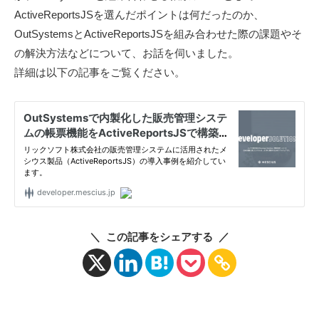
ル
ActiveReportsJSを選んだポイントは何だったのか、
〉
OutSystemsとActiveReportsJSを組み合わせた際の課題やそ
の
の解決方法などについて、お話を伺いました。
情
詳細は以下の記事をご覧ください。
報
発
信
メ
デ
ィ
ア
「
M
＼ この記事をシェアする ／
E
S
C
I
U