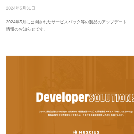
2024年5月31日
b
y
2024年5月に公開されたサービスパック等の製品のアップデート
M
情報のお知らせです。
E
S
C
I
U
S
-
d
e
v