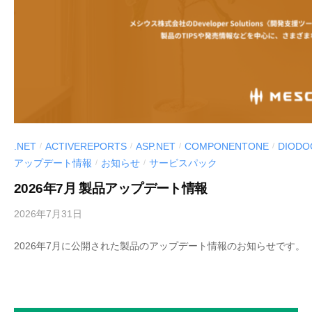
e
r
S
o
l
u
t
i
.NET
ACTIVEREPORTS
ASP.NET
COMPONENTONE
DIODO
/
/
/
/
o
アップデート情報
お知らせ
サービスパック
/
/
n
s
2026年7月 製品アップデート情報
〈
2026年7月31日
b
開
y
発
2026年7月に公開された製品のアップデート情報のお知らせです。
M
支
E
援
S
ツ
C
ー