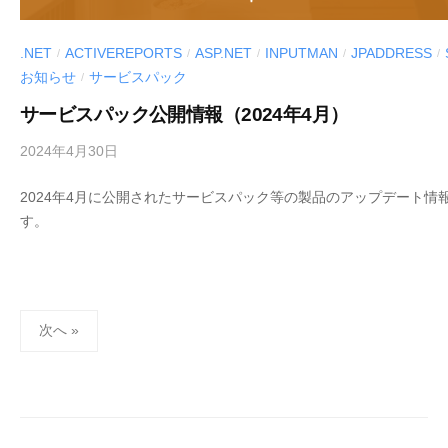
.NET
ACTIVEREPORTS
ASP.NET
INPUTMAN
JPADDRESS
/
/
/
/
/
お知らせ
サービスパック
/
サービスパック公開情報（2024年4月）
2024年4月30日
b
y
2024年4月に公開されたサービスパック等の製品のアップデート情
M
す。
E
S
C
I
投
U
次へ »
S
稿
-
の
d
ペ
e
ー
v