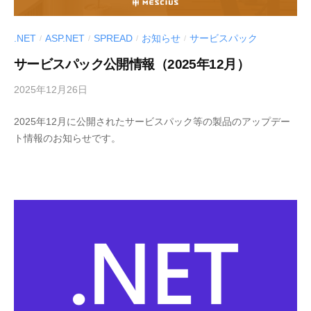
.NET
ASP.NET
SPREAD
お知らせ
サービスパック
/
/
/
/
サービスパック公開情報（2025年12月）
2025年12月26日
b
y
2025年12月に公開されたサービスパック等の製品のアップデー
M
ト情報のお知らせです。
E
S
C
I
U
S
-
d
e
v