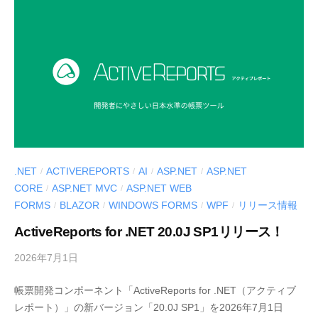
I
ル
U
〉
S
の
-
情
d
報
e
発
v
信
メ
デ
.NET
ACTIVEREPORTS
AI
ASP.NET
ASP.NET
/
/
/
/
ィ
CORE
ASP.NET MVC
ASP.NET WEB
/
/
ア
FORMS
BLAZOR
WINDOWS FORMS
WPF
リリース情報
/
/
/
/
「
M
ActiveReports for .NET 20.0J SP1リリース！
E
2026年7月1日
b
S
y
C
帳票開発コンポーネント「ActiveReports for .NET（アクティブ
M
I
レポート）」の新バージョン「20.0J SP1」を2026年7月1日
E
U