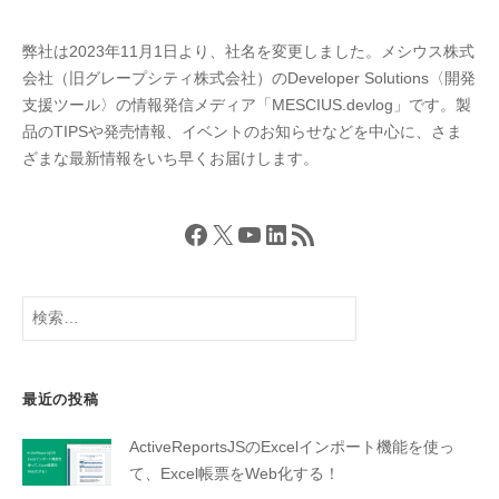
ジ
送
弊社は2023年11月1日より、社名を変更しました。メシウス株式
り
会社（旧グレープシティ株式会社）のDeveloper Solutions〈開発
支援ツール〉の情報発信メディア「MESCIUS.devlog」です。製
品のTIPSや発売情報、イベントのお知らせなどを中心に、さま
ざまな最新情報をいち早くお届けします。
Facebook
X
YouTube
LinkedIn
RSS フィード
検
索:
最近の投稿
ActiveReportsJSのExcelインポート機能を使っ
て、Excel帳票をWeb化する！