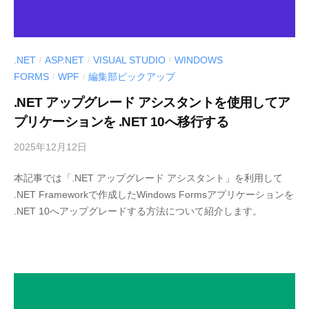
.NET
ASP.NET
VISUAL STUDIO
WINDOWS
/
/
/
FORMS
WPF
編集部ピックアップ
/
/
.NET アップグレード アシスタントを使用してア
プリケーションを .NET 10へ移行する
2025年12月12日
b
y
本記事では「.NET アップグレード アシスタント」を利用して
M
.NET Frameworkで作成したWindows Formsアプリケーションを
E
.NET 10へアップグレードする方法について紹介します。
S
C
I
U
S
-