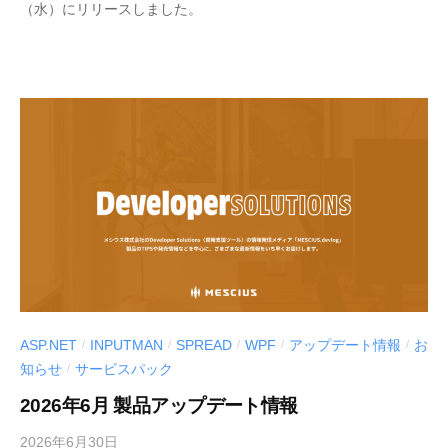
（水）にリリースしました。
S
S
C
.
I
d
U
e
S
v
-
l
d
o
e
g
v
」
ASP.NET
INPUTMAN
SPREAD
WPF
アップデート情報
お
/
/
/
/
/
知らせ
サービスパック
/
2026年6月 製品アップデート情報
2026年6月30日
b