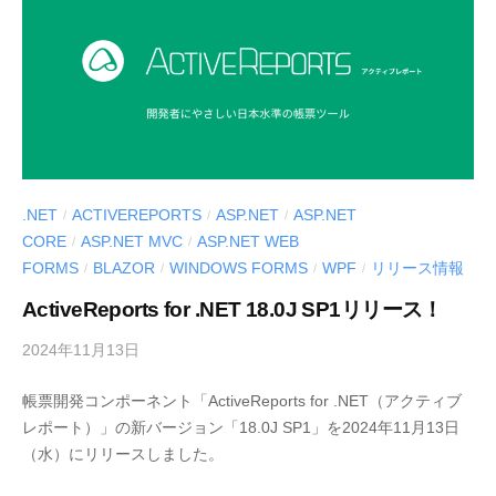
d
e
v
.NET
ACTIVEREPORTS
ASP.NET
ASP.NET
/
/
/
CORE
ASP.NET MVC
ASP.NET WEB
/
/
FORMS
BLAZOR
WINDOWS FORMS
WPF
リリース情報
/
/
/
/
ActiveReports for .NET 18.0J SP1リリース！
2024年11月13日
b
y
帳票開発コンポーネント「ActiveReports for .NET（アクティブ
M
レポート）」の新バージョン「18.0J SP1」を2024年11月13日
E
（水）にリリースしました。
S
C