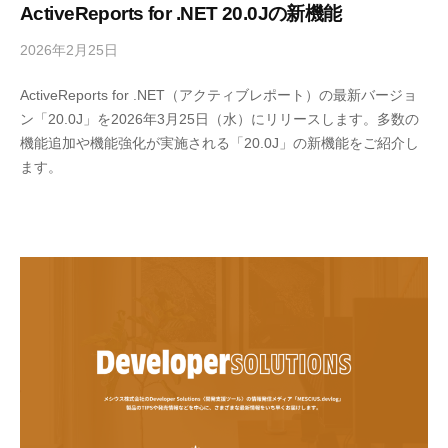
ActiveReports for .NET 20.0Jの新機能
2026年2月25日
b
y
ActiveReports for .NET（アクティブレポート）の最新バージョ
M
ン「20.0J」を2026年3月25日（水）にリリースします。多数の
E
機能追加や機能強化が実施される「20.0J」の新機能をご紹介し
S
ます。
C
I
U
S
-
d
e
v