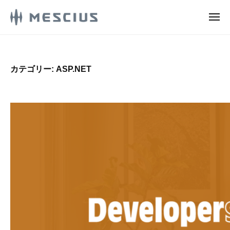
M
コ
E
メ
ン
S
ニ
M
ュ
メ
テ
C
ー
E
シ
ン
I
ウ
S
U
ツ
カテゴリー:
ASP.NET
ス
S
C
へ
株
.
ス
I
式
d
キ
U
e
会
ッ
S
v
社
プ
.
l
の
d
o
D
g
e
e
v
v
e
l
l
o
o
g
p