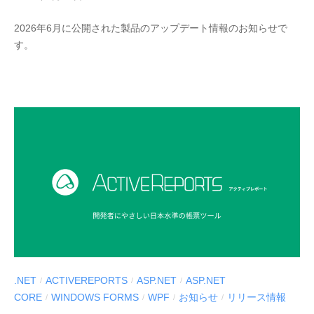
y
2026年6月に公開された製品のアップデート情報のお知らせで
M
す。
E
S
C
I
U
S
-
d
e
v
.NET
ACTIVEREPORTS
ASP.NET
ASP.NET
/
/
/
CORE
WINDOWS FORMS
WPF
お知らせ
リリース情報
/
/
/
/