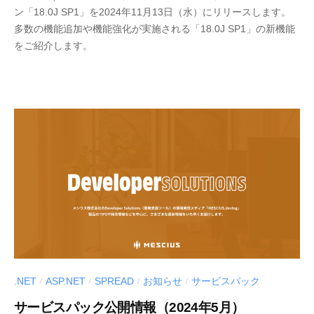
ン「18.0J SP1」を2024年11月13日（水）にリリースします。
E
多数の機能追加や機能強化が実施される「18.0J SP1」の新機能
S
をご紹介します。
C
I
U
S
-
d
e
v
.NET
ASP.NET
SPREAD
お知らせ
サービスパック
/
/
/
/
サービスパック公開情報（2024年5月）