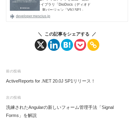
する開発支援APIライブラリ「DioDocs（ディオド
ス（DioDocs V9J SP1 SP1） – ニュ
S
ック）」について、新バージョン「V9J SP1」を
ースリリース | Developer Solusions
.
2026年7月15日（水）にリリースします。
developer.mescius.jp
〈開発支援ツール〉 – メシウス株式
d
会社
e
＼ この記事をシェアする ／
v
l
o
g
」
投
前の投稿
稿
ActiveReports for .NET 20.0J SP1リリース！
ナ
ビ
次の投稿
ゲ
洗練されたAngularの新しいフォーム管理手法「Signal
ー
Forms」を解説
シ
ョ