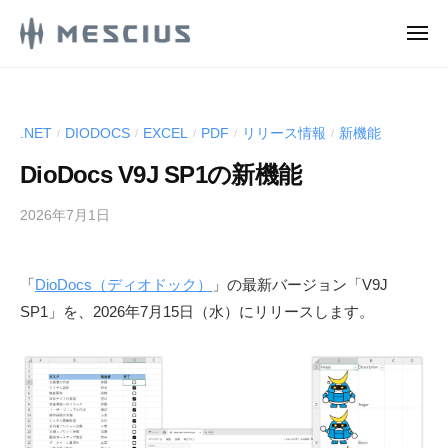
M
ュ
コ
ー
E
メ
ン
S
ニ
M
ュ
メ
テ
C
ー
E
シ
ン
I
ウ
S
U
ツ
.NET
DIODOCS
EXCEL
PDF
リリース情報
新機能
/
/
/
/
/
ス
S
C
へ
株
.
DioDocs V9J SP1の新機能
ス
I
式
d
キ
U
e
会
2026年7月1日
b
ッ
S
v
y
社
プ
.
l
M
の
「
DioDocs（ディオドック）
」の最新バージョン「V9J
d
o
E
D
g
SP1」を、2026年7月15日（水）にリリースします。
S
e
e
C
v
v
I
e
l
U
l
o
S
o
g
-
p