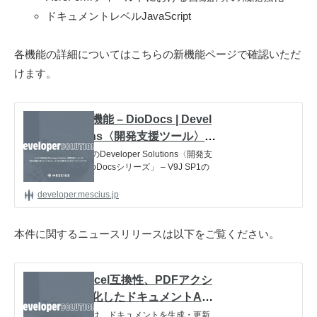
ル
ドキュメントレベルJavaScript
〉
の
各機能の詳細についてはこちらの新機能ページで確認いただ
情
けます。
報
発
V9J SP1の新機能 – DioDocs | Devel
信
oper Solutions〈開発支援ツール〉 –
メ
メシウス株式会社
メシウス株式会社のDeveloper Solutions〈開発支
デ
援ツール〉の「DioDocsシリーズ」 – V9J SP1の
ィ
新機能です。
ア
developer.mescius.jp
「
M
本件に関するニュースリリースは以下をご覧ください。
E
S
C
印刷設定とExcel互換性、PDFアクシ
ョン機能を強化したドキュメントAPI
I
ライブラリ「DioDocs」新版リリー
U
メシウス株式会社は、ドキュメントを生成・更新