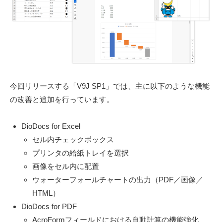
d
e
e
r
v
S
o
l
u
t
今回リリースする「V9J SP1」では、主に以下のような機能
i
の改善と追加を行っています。
o
n
DioDocs for Excel
s
セル内チェックボックス
〈
プリンタの給紙トレイを選択
開
画像をセル内に配置
発
ウォーターフォールチャートの出力（PDF／画像／
支
HTML）
援
DioDocs for PDF
ツ
ー
AcroFormフィールドにおける自動計算の機能強化