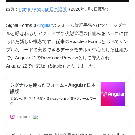
S
出典：
Home • Angular 日本語版
（2026年7月8日閲覧）
.
d
Signal Formsは
Angular
のフォーム管理手法の1つで、シグナ
e
ルと呼ばれるリアクティブな状態管理の仕組みをベースに作
v
られた新しい概念です。従来のReactive Formsと比べてシン
l
プルなコードで実装できるデータモデルを中心とした仕組み
o
で、Angular 21でDeveloper Previewとして導入され、
g
Angular 22で正式版（Stable）となりました。
」