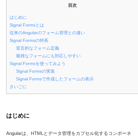
目次
e
-
r
d
はじめに
S
e
Signal Formsとは
v
o
従来のAngularのフォーム管理との違い
l
Signal Formsの特長
u
宣言的なフォーム定義
t
複雑なフォームにも対応しやすい
i
Signal Formsを使ってみよう
o
Signal Formsの実装
n
Signal Formsで作成したフォームの表示
s
さいごに
〈
開
発
支
はじめに
援
ツ
Angularは、HTMLとデータ管理をカプセル化するコンポーネ
ー