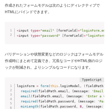
作成されたフォームモデルは次のようにディレクティブで
HTMLにバインドできます。
<
input 
type
=
"email"
[
formField
]
=
"loginForm.ema
<
input 
type
=
"password"
[
formField
]
=
"loginForm.
バリデーションや状態変更などのロジックはフォームモデル
作成時にまとめて定義でき、冗長なコードやHTML側のロジ
ックが削減され、よりシンプルなコードになります。
loginForm 
=
form
(
this
.
loginModel
,
(
fieldPath
)
required
(
fieldPath
.
email
,
{
message
:
'Email i
email
(
fieldPath
.
email
,
{
message
:
'Enter a va
required
(
fieldPath
.
password
,
{
message
:
'Pass
minLength
(
fieldPath
.
password
,
8
,
{
message
:
'