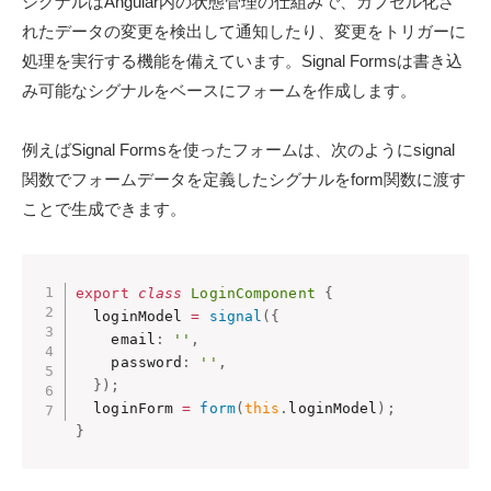
シグナルはAngular内の状態管理の仕組みで、カプセル化さ
れたデータの変更を検出して通知したり、変更をトリガーに
処理を実行する機能を備えています。Signal Formsは書き込
み可能なシグナルをベースにフォームを作成します。
例えばSignal Formsを使ったフォームは、次のようにsignal
関数でフォームデータを定義したシグナルをform関数に渡す
ことで生成できます。
export
class
LoginComponent
{
  loginModel 
=
signal
(
{
    email
:
''
,
    password
:
''
,
}
)
;
  loginForm 
=
form
(
this
.
loginModel
)
;
}