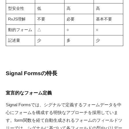
型安全性
低
高
高
RxJS理解
不要
必要
基本不要
動的フォーム
△
○
○
記述量
少
多
少
Signal Formsの特長
宣言的なフォーム定義
Signal Formsでは、シグナルで定義するフォームデータを中
心にフォームを構成する明快なアプローチを採用していま
す。form関数を経て自動生成されるフォームのフィールドツ
リーでは、シグナルに基づいて各フィールドの型やバリデー