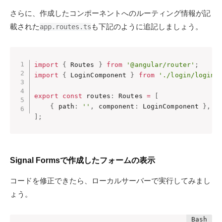
さらに、作成したコンポーネントへのルーティング情報が記
載された
も下記のように追記しましょう。
app.routes.ts
import
{
 Routes 
}
from
'@angular/router'
;
import
{
 LoginComponent 
}
from
'./login/login'
export
const
 routes
:
 Routes 
=
[
{
 path
:
''
,
 component
:
 LoginComponent 
}
,
]
;
Signal Formsで作成したフォームの表示
コードを修正できたら、ローカルサーバーで実行してみまし
ょう。