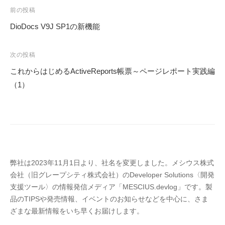
投
前の投稿
稿
DioDocs V9J SP1の新機能
ナ
ビ
次の投稿
ゲ
これからはじめるActiveReports帳票～ページレポート実践編
ー
（1）
シ
ョ
ン
弊社は2023年11月1日より、社名を変更しました。メシウス株式
会社（旧グレープシティ株式会社）のDeveloper Solutions〈開発
支援ツール〉の情報発信メディア「MESCIUS.devlog」です。製
品のTIPSや発売情報、イベントのお知らせなどを中心に、さま
ざまな最新情報をいち早くお届けします。