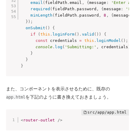
email
(
fieldPath
.
email
,
{
message
:
'Enter a 
required
(
fieldPath
.
password
,
{
message
:
'Pa
minLength
(
fieldPath
.
password
,
8
,
{
message
:
}
)
;
onSubmit
(
)
{
if
(
this
.
loginForm
(
)
.
valid
(
)
)
{
const
 credentials 
=
this
.
loginModel
(
)
;
console
.
log
(
'Submitting:'
,
 credentials
)
;
}
}
}
また、コンポーネントを表示させるために、既存の
を下記のように書き換えておきましょう。
app.html
<
router-outlet
/>