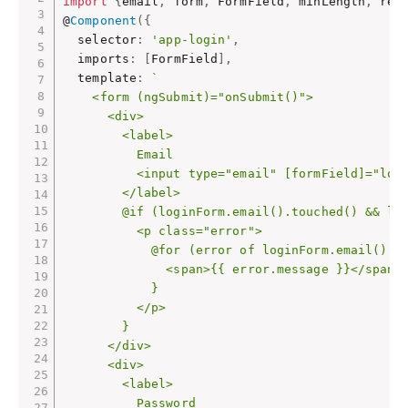
import
{
email
,
 form
,
 FormField
,
 minLength
,
 req
@
Component
(
{
  selector
:
'app-login'
,
  imports
:
[
FormField
]
,
  template
:
`

    <form (ngSubmit)="onSubmit()">

      <div>

        <label>

          Email

          <input type="email" [formField]="logi
        </label>

        @if (loginForm.email().touched() && log
          <p class="error">

            @for (error of loginForm.email().er
              <span>{{ error.message }}</span>

            }

          </p>

        }

      </div>

      <div>

        <label>

          Password
