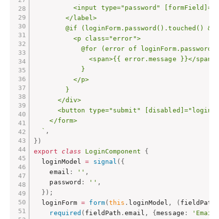
          <input type="password" [formField]="l
        </label>

        @if (loginForm.password().touched() && 
          <p class="error">

            @for (error of loginForm.password()
              <span>{{ error.message }}</span>

            }

          </p>

        }

      </div>

      <button type="submit" [disabled]="loginFo
    </form>

  `
,
}
)
export
class
LoginComponent
{
  loginModel 
=
signal
(
{
    email
:
''
,
    password
:
''
,
}
)
;
  loginForm 
=
form
(
this
.
loginModel
,
(
fieldPath
required
(
fieldPath
.
email
,
{
message
:
'Email