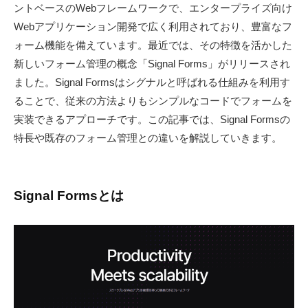
ントベースのWebフレームワークで、エンタープライズ向け
ル
Webアプリケーション開発で広く利用されており、豊富なフ
〉
ォーム機能を備えています。最近では、その特徴を活かした
の
新しいフォーム管理の概念「Signal Forms」がリリースされ
情
ました。Signal Formsはシグナルと呼ばれる仕組みを利用す
報
発
ることで、従来の方法よりもシンプルなコードでフォームを
信
実装できるアプローチです。この記事では、Signal Formsの
メ
特長や既存のフォーム管理との違いを解説していきます。
デ
ィ
ア
Signal Formsとは
「
M
E
S
C
I
U