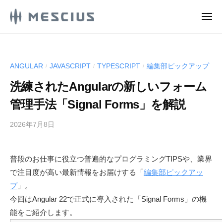
M
ュ
コ
ー
E
メ
ン
S
ニ
M
ュ
メ
テ
C
ー
E
シ
ン
I
ウ
S
U
ツ
ANGULAR
JAVASCRIPT
TYPESCRIPT
編集部ピックアップ
/
/
/
ス
S
C
へ
株
.
洗練されたAngularの新しいフォーム
ス
I
式
d
キ
U
管理手法「Signal Forms」を解説
e
会
ッ
S
v
社
2026年7月8日
b
プ
.
l
の
y
d
o
D
M
g
e
e
普段のお仕事に役立つ普遍的なプログラミングTIPSや、業界
E
v
v
で注目度が高い最新情報をお届けする「
編集部ピックアッ
S
e
l
C
プ
」。
l
I
o
今回はAngular 22で正式に導入された「Signal Forms」の機
o
U
g
能をご紹介します。
p
S