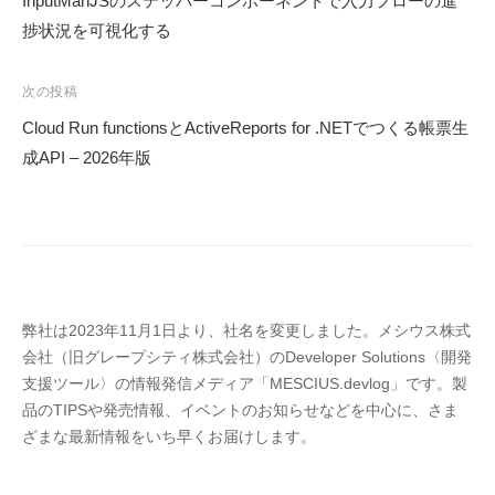
InputManJSのステッパーコンポーネントで入力フローの進
ナ
捗状況を可視化する
ビ
ゲ
次の投稿
ー
Cloud Run functionsとActiveReports for .NETでつくる帳票生
シ
成API – 2026年版
ョ
ン
弊社は2023年11月1日より、社名を変更しました。メシウス株式
会社（旧グレープシティ株式会社）のDeveloper Solutions〈開発
支援ツール〉の情報発信メディア「MESCIUS.devlog」です。製
品のTIPSや発売情報、イベントのお知らせなどを中心に、さま
ざまな最新情報をいち早くお届けします。