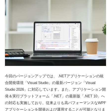
e
-
r
d
S
e
v
o
l
u
t
i
o
n
s
〈
今回のバージョンアップでは、 .NETアプリケーションの統
開
合開発環境「Visual Studio」の最新バージョン「Visual
発
Studio 2026」に対応しています。また、アプリケーション開
支
発＆実行プラットフォーム「.NET」の最新版「.NET 10」へ
援
の対応も実施しており、従来よりも高パフォーマンスなWPF
ツ
アプリケーションを開発および運用することが可能となりま
ー