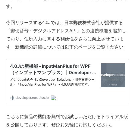
ル
す。
〉
の
今回リリースする4.0Jでは、日本郵便株式会社が提供する
情
「郵便番号・デジタルアドレスAPI」との連携機能を追加し
報
ており、住所入力に関する利便性をさらに向上させていま
発
す。新機能の詳細については以下のページをご覧ください。
信
メ
デ
ィ
ア
「
M
E
S
こちらに製品の機能を無料でお試しいただけるトライアル版
C
を公開しております。ぜひお気軽にお試しください。
I
U