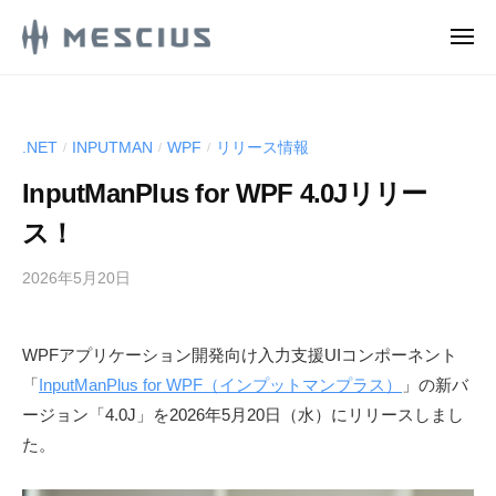
M
ュ
コ
ー
E
メ
ン
S
ニ
M
ュ
メ
テ
C
ー
E
シ
ン
I
ウ
S
U
ツ
.NET
INPUTMAN
WPF
リリース情報
/
/
/
ス
S
C
へ
株
.
InputManPlus for WPF 4.0Jリリー
ス
I
式
d
キ
U
ス！
e
会
ッ
S
v
社
2026年5月20日
b
プ
.
l
の
y
d
o
D
M
g
e
e
WPFアプリケーション開発向け入力支援UIコンポーネント
E
v
v
「
InputManPlus for WPF（インプットマンプラス）
」の新バ
S
e
l
C
ージョン「4.0J」を2026年5月20日（水）にリリースしまし
l
I
o
た。
o
U
g
p
S