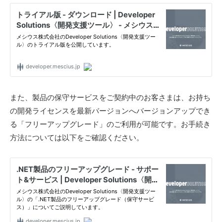
S
.
d
e
v
l
o
また、製品の保守サービスをご契約中のお客さまは、お持ち
g
」
の開発ライセンスを最新バージョンへバージョンアップでき
る「フリーアップグレード」のご利用が可能です。お手続き
方法については以下をご確認ください。