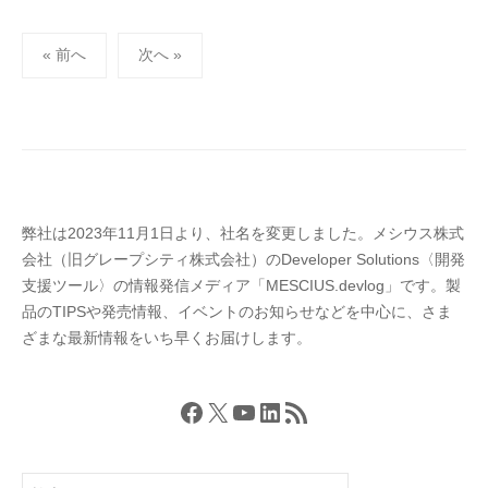
I
投
U
« 前へ
次へ »
S
稿
-
の
d
ペ
e
ー
v
ジ
送
弊社は2023年11月1日より、社名を変更しました。メシウス株式
り
会社（旧グレープシティ株式会社）のDeveloper Solutions〈開発
支援ツール〉の情報発信メディア「MESCIUS.devlog」です。製
品のTIPSや発売情報、イベントのお知らせなどを中心に、さま
ざまな最新情報をいち早くお届けします。
Facebook
X
YouTube
LinkedIn
RSS フィード
検