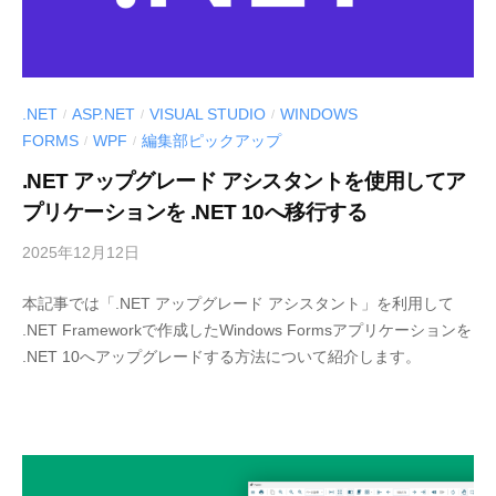
ル
〉
の
情
.NET
ASP.NET
VISUAL STUDIO
WINDOWS
/
/
/
報
FORMS
WPF
編集部ピックアップ
/
/
発
.NET アップグレード アシスタントを使用してア
信
プリケーションを .NET 10へ移行する
メ
デ
2025年12月12日
b
ィ
y
ア
本記事では「.NET アップグレード アシスタント」を利用して
M
「
.NET Frameworkで作成したWindows Formsアプリケーションを
E
M
.NET 10へアップグレードする方法について紹介します。
S
E
C
S
I
C
U
I
S
U
-