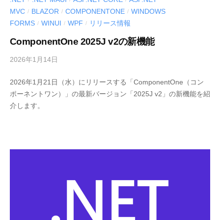
e
MVC
BLAZOR
COMPONENTONE
WINDOWS
/
/
/
r
FORMS
WINUI
WPF
リリース情報
/
/
/
S
ComponentOne 2025J v2の新機能
o
l
2026年1月14日
b
u
y
t
2026年1月21日（水）にリリースする「ComponentOne（コン
M
ポーネントワン）」の最新バージョン「2025J v2」の新機能を紹
i
E
介します。
o
S
C
n
I
s
U
〈
S
開
-
発
d
支
e
援
v
ツ
ー