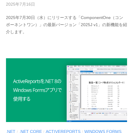
2025年7月16日
b
y
2025年7月30日（水）にリリースする「ComponentOne（コン
M
ポーネントワン）」の最新バージョン「2025J v1」の新機能を紹
E
介します。
S
C
I
U
S
-
d
e
v
.NET
.NET CORE
ACTIVEREPORTS
WINDOWS FORMS
/
/
/