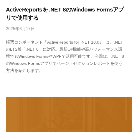
ActiveReportsを .NET 8のWindows Formsアプ
リで使用する
2025年6月17日
b
y
帳票コンポーネント「ActiveReports for .NET 18.0J」は、.NET
M
のLTS版「.NET 8」に対応。最新C#機能や高パフォーマンス環
E
境でもWindows FormsやWPFで活用可能です。今回は、.NET 8
S
のWindows Formsアプリでページ・セクションレポートを使う
C
方法を紹介します。
I
U
S
-
d
e
v