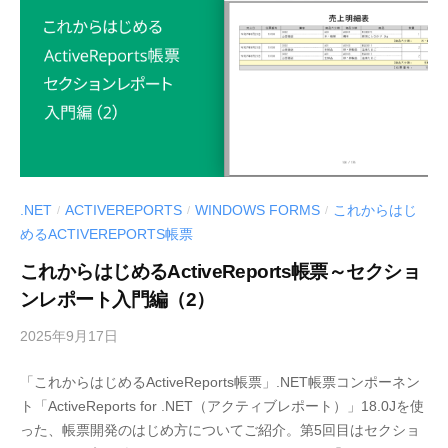
d
S
e
.
v
d
e
v
l
o
g
.NET
ACTIVEREPORTS
WINDOWS FORMS
これからはじ
/
/
/
」
めるACTIVEREPORTS帳票
これからはじめるActiveReports帳票～セクショ
ンレポート入門編（2）
2025年9月17日
b
y
「これからはじめるActiveReports帳票」.NET帳票コンポーネン
M
ト「ActiveReports for .NET（アクティブレポート）」18.0Jを使
E
った、帳票開発のはじめ方についてご紹介。第5回目はセクショ
S