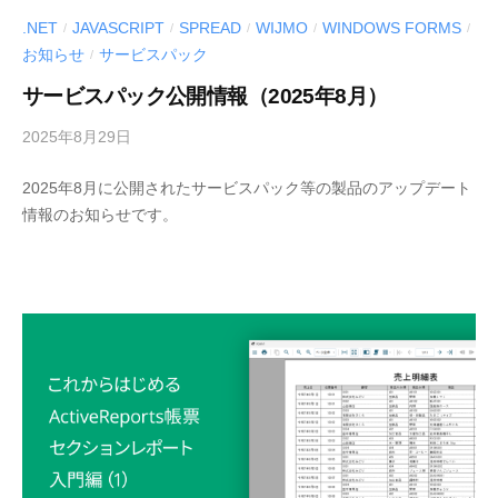
.NET
JAVASCRIPT
SPREAD
WIJMO
WINDOWS FORMS
/
/
/
/
/
お知らせ
サービスパック
/
サービスパック公開情報（2025年8月）
2025年8月29日
b
y
2025年8月に公開されたサービスパック等の製品のアップデート
M
情報のお知らせです。
E
S
C
I
U
S
-
d
e
v