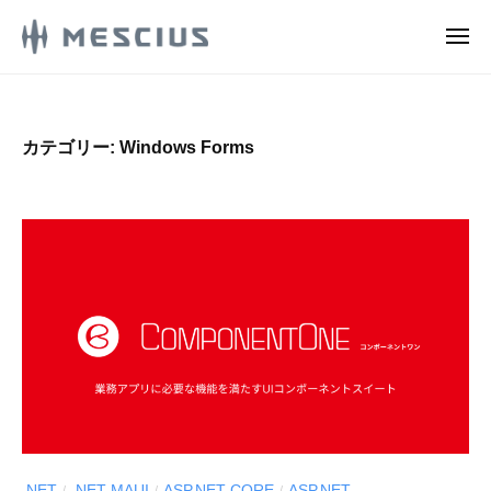
M
コ
E
メ
ン
S
ニ
M
ュ
メ
テ
C
ー
E
シ
ン
I
ウ
S
U
ツ
カテゴリー:
Windows Forms
ス
S
C
へ
株
.
ス
I
式
d
キ
U
e
会
ッ
S
v
社
プ
.
l
の
d
o
D
g
e
e
v
v
e
l
l
o
o
g
p
.NET
.NET MAUI
ASP.NET CORE
ASP.NET
/
/
/