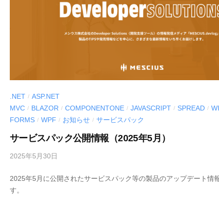
.NET
ASP.NET
/
MVC
BLAZOR
COMPONENTONE
JAVASCRIPT
SPREAD
W
/
/
/
/
/
FORMS
WPF
お知らせ
サービスパック
/
/
/
サービスパック公開情報（2025年5月）
2025年5月30日
b
y
2025年5月に公開されたサービスパック等の製品のアップデート情
M
す。
E
S
C