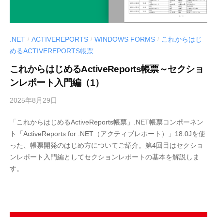
.NET
ACTIVEREPORTS
WINDOWS FORMS
これからはじ
/
/
/
めるACTIVEREPORTS帳票
これからはじめるActiveReports帳票～セクショ
ンレポート入門編（1）
2025年8月29日
b
y
「これからはじめるActiveReports帳票」.NET帳票コンポーネン
M
ト「ActiveReports for .NET（アクティブレポート）」18.0Jを使
E
った、帳票開発のはじめ方についてご紹介。第4回目はセクショ
S
ンレポート入門編としてセクションレポートの基本を解説しま
C
す。
I
U
S
-
d