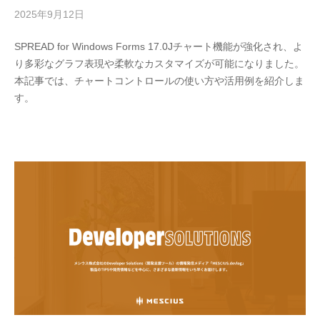
2025年9月12日
b
y
SPREAD for Windows Forms 17.0Jチャート機能が強化され、よ
M
り多彩なグラフ表現や柔軟なカスタマイズが可能になりました。
E
本記事では、チャートコントロールの使い方や活用例を紹介しま
S
す。
C
I
U
S
-
d
e
v