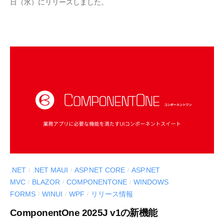
日（水）にリリースしました。
S
C
I
U
S
-
d
e
v
.NET
.NET MAUI
ASP.NET CORE
ASP.NET
/
/
/
MVC
BLAZOR
COMPONENTONE
WINDOWS
/
/
/
FORMS
WINUI
WPF
リリース情報
/
/
/
ComponentOne 2025J v1の新機能