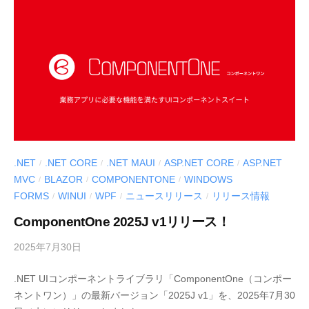
e
v
.NET
.NET CORE
.NET MAUI
ASP.NET CORE
ASP.NET
/
/
/
/
MVC
BLAZOR
COMPONENTONE
WINDOWS
/
/
/
FORMS
WINUI
WPF
ニュースリリース
リリース情報
/
/
/
/
ComponentOne 2025J v1リリース！
2025年7月30日
b
y
.NET UIコンポーネントライブラリ「ComponentOne（コンポー
M
ネントワン）」の最新バージョン「2025J v1」を、2025年7月30
E