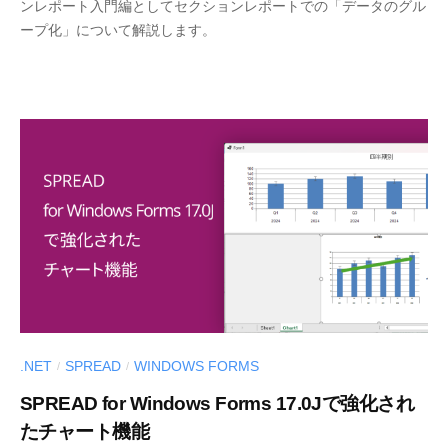
ンレポート入門編としてセクションレポートでの「データのグル
C
ープ化」について解説します。
I
U
S
-
d
e
v
.NET
SPREAD
WINDOWS FORMS
/
/
SPREAD for Windows Forms 17.0Jで強化され
たチャート機能