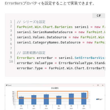
プロパティを設定することで実装できます。
ErrorBars
// シリーズを設定
FarPoint
.
Win
.
Chart
.
BarSeries
 series1 
=
new
Far
series1
.
SeriesNameDataSource 
=
new
FarPoint
.
Wi
series1
.
Values
.
DataSource 
=
new
FarPoint
.
Win
.
S
series1
.
CategoryNames
.
DataSource 
=
new
FarPoin
// 誤差範囲の設定
ErrorBars
 errorBar 
=
 series1
.
SetErrorBarsVisib
errorBar
.
ValueType 
=
 ErrorBarValueType
.
Standar
errorBar
.
Type 
=
 FarPoint
.
Win
.
Chart
.
ErrorBarTyp