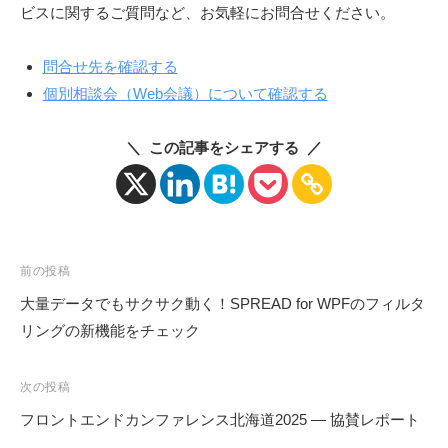
ビスに関するご質問など、お気軽にお問合せください。
問合せ先を確認する
個別相談会（Web会議）について確認する
＼ この記事をシェアする ／
投
前の投稿
稿
大量データでもサクサク動く！SPREAD for WPFのフィルタ
ナ
リングの新機能をチェック
ビ
ゲ
次の投稿
ー
フロントエンドカンファレンス北海道2025 ― 協賛レポート
シ