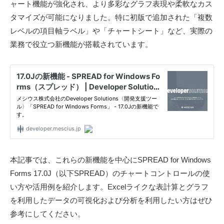
ャート機能が強化され、より多彩なグラフ表現や柔軟なカス
e
-
タマイズが可能になりました。特に初版で追加された「複数
r
d
レベルの項目軸ラベル」や「チャートシート」など、実際の
S
e
業務で役立つ新機能が搭載されています。
v
o
l
u
t
i
o
n
s
〈
開
本記事では、これらの新機能を中心にSPREAD for Windows
発
Forms 17.0J（以下SPREAD）のチャートコントロールの使
支
い方や活用例を紹介します。Excelライクな表計算とグラフ
援
を利用したデータの可視化および分析を利用したい方はぜひ
ツ
参考にしてください。
ー