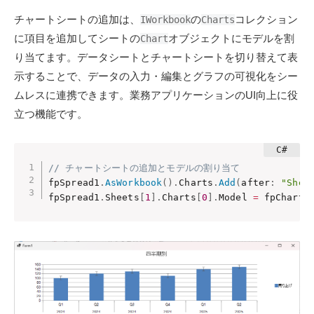
チャートシートの追加は、
の
コレクション
IWorkbook
Charts
に項目を追加してシートの
オブジェクトにモデルを割
Chart
り当てます。データシートとチャートシートを切り替えて表
示することで、データの入力・編集とグラフの可視化をシー
ムレスに連携できます。業務アプリケーションのUI向上に役
立つ機能です。
// チャートシートの追加とモデルの割り当て
fpSpread1
.
AsWorkbook
(
)
.
Charts
.
Add
(
after
:
"Shee
fpSpread1
.
Sheets
[
1
]
.
Charts
[
0
]
.
Model 
=
 fpChart1