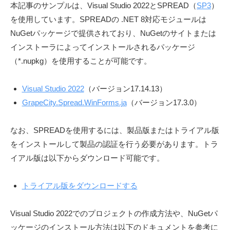
本記事のサンプルは、Visual Studio 2022とSPREAD（
SP3
）
S
を使用しています。SPREADの .NET 8対応モジュールは
.
NuGetパッケージで提供されており、NuGetのサイトまたは
d
インストーラによってインストールされるパッケージ
e
（*.nupkg）を使用することが可能です。
v
l
o
Visual Studio 2022
（バージョン17.14.13）
g
GrapeCity.Spread.WinForms.ja
（バージョン17.3.0）
」
なお、SPREADを使用するには、製品版またはトライアル版
をインストールして製品の認証を行う必要があります。トラ
イアル版は以下からダウンロード可能です。
トライアル版をダウンロードする
Visual Studio 2022でのプロジェクトの作成方法や、NuGetパ
ッケージのインストール方法は以下のドキュメントを参考に