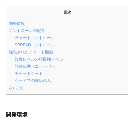
ル
目次
〉
の
開発環境
情
コントロールの配置
報
チャートコントロール
発
SPREADコントロール
信
強化されたチャート機能
メ
複数レベルの項目軸ラベル
デ
誤差範囲（エラーバー）
ィ
チャートシート
ア
シェイプの埋め込み
「
さいごに
M
E
S
C
開発環境
I
U