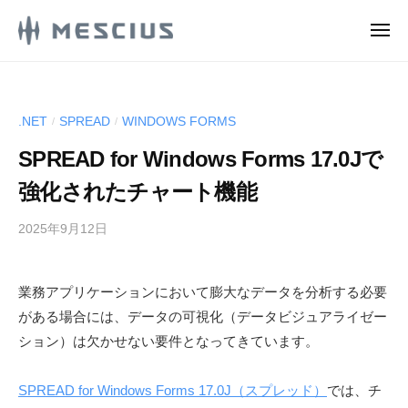
M
ュ
コ
ー
E
メ
ン
S
ニ
M
ュ
メ
テ
C
ー
E
シ
ン
I
ウ
S
U
ツ
.NET
SPREAD
WINDOWS FORMS
/
/
ス
S
C
へ
株
.
SPREAD for Windows Forms 17.0Jで
ス
I
式
d
キ
U
強化されたチャート機能
e
会
ッ
S
v
社
2025年9月12日
b
プ
.
l
の
y
d
o
D
M
g
e
e
業務アプリケーションにおいて膨大なデータを分析する必要
E
v
v
がある場合には、データの可視化（データビジュアライゼー
S
e
l
C
ション）は欠かせない要件となってきています。
l
I
o
o
U
g
SPREAD for Windows Forms 17.0J（スプレッド）
では、チ
p
S