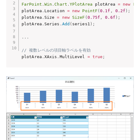
FarPoint
.
Win
.
Chart
.
YPlotArea
 plotArea 
=
new
Fa
plotArea
.
Location 
=
new
PointF
(
0.1f
,
0.2f
)
;
plotArea
.
Size 
=
new
SizeF
(
0.75f
,
0.6f
)
;
plotArea
.
Series
.
Add
(
series1
)
;
.
.
.
// 複数レベルの項目軸ラベルを有効
plotArea
.
XAxis
.
MultiLevel 
=
true
;