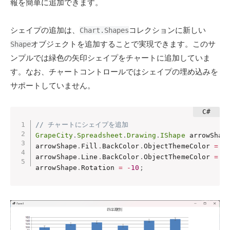
報を簡単に追加できます。
シェイプの追加は、
コレクションに新しい
Chart.Shapes
オブジェクトを追加することで実現できます。このサ
Shape
ンプルでは緑色の矢印シェイプをチャートに追加していま
す。なお、チャートコントロールではシェイプの埋め込みを
サポートしていません。
// チャートにシェイプを追加
GrapeCity
.
Spreadsheet
.
Drawing
.
IShape
 arrowShap
arrowShape
.
Fill
.
BackColor
.
ObjectThemeColor 
=
 G
arrowShape
.
Line
.
BackColor
.
ObjectThemeColor 
=
 G
arrowShape
.
Rotation 
=
-
10
;