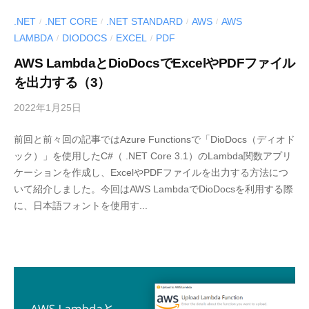
ル
.NET
.NET CORE
.NET STANDARD
AWS
AWS
/
/
/
/
〉
LAMBDA
DIODOCS
EXCEL
PDF
/
/
/
の
AWS LambdaとDioDocsでExcelやPDFファイル
情
を出力する（3）
報
発
2022年1月25日
b
信
y
メ
前回と前々回の記事ではAzure Functionsで「DioDocs（ディオド
M
デ
ック）」を使用したC#（ .NET Core 3.1）のLambda関数アプリ
E
ィ
ケーションを作成し、ExcelやPDFファイルを出力する方法につ
S
ア
いて紹介しました。今回はAWS LambdaでDioDocsを利用する際
C
「
に、日本語フォントを使用す...
I
M
U
E
S
S
-
C
d
I
e
U
v