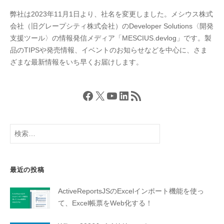
送
弊社は2023年11月1日より、社名を変更しました。メシウス株式
り
会社（旧グレープシティ株式会社）のDeveloper Solutions〈開発
支援ツール〉の情報発信メディア「MESCIUS.devlog」です。製
品のTIPSや発売情報、イベントのお知らせなどを中心に、さま
ざまな最新情報をいち早くお届けします。
Facebook
X
YouTube
LinkedIn
RSS フィード
検
索:
最近の投稿
ActiveReportsJSのExcelインポート機能を使っ
て、Excel帳票をWeb化する！