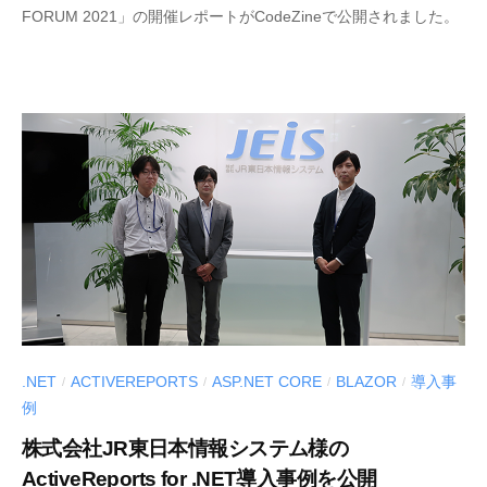
FORUM 2021」の開催レポートがCodeZineで公開されました。
E
S
C
I
U
S
-
d
e
v
.NET
ACTIVEREPORTS
ASP.NET CORE
BLAZOR
導入事
/
/
/
/
例
株式会社JR東日本情報システム様の
ActiveReports for .NET導入事例を公開