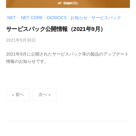
.NET
.NET CORE
DIODOCS
お知らせ
サービスパック
/
/
/
/
サービスパック公開情報（2021年9月）
2021年9月30日
b
y
2021年9月に公開されたサービスパック等の製品のアップデート
M
情報のお知らせです。
E
S
C
I
投
U
« 前へ
次へ »
S
稿
-
の
d
ペ
e
ー
v
ジ