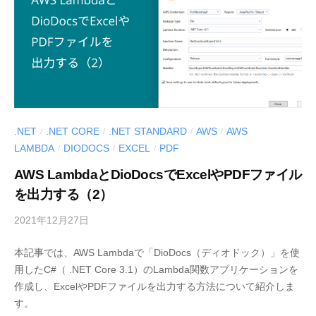
S
.
d
e
v
l
o
.NET
.NET CORE
.NET STANDARD
AWS
AWS
/
/
/
/
g
LAMBDA
DIODOCS
EXCEL
PDF
/
/
/
」
AWS LambdaとDioDocsでExcelやPDFファイル
を出力する（2）
2021年12月27日
b
y
本記事では、AWS Lambdaで「DioDocs（ディオドック）」を使
M
用したC#（ .NET Core 3.1）のLambda関数アプリケーションを
E
作成し、ExcelやPDFファイルを出力する方法について紹介しま
S
す。
C