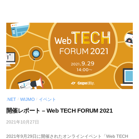
I
U
S
-
d
e
v
.NET
WIJMO
イベント
/
/
開催レポート – Web TECH FORUM 2021
2021年10月27日
b
y
2021年9月29日に開催されたオンラインイベント「Web TECH
M