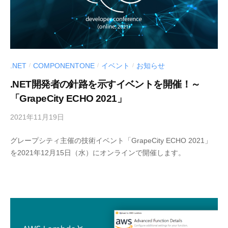
.NET
COMPONENTONE
イベント
お知らせ
/
/
/
.NET開発者の針路を示すイベントを開催！～
「GrapeCity ECHO 2021」
2021年11月19日
b
y
グレープシティ主催の技術イベント「GrapeCity ECHO 2021」
M
を2021年12月15日（水）にオンラインで開催します。
E
S
C
I
U
S
-