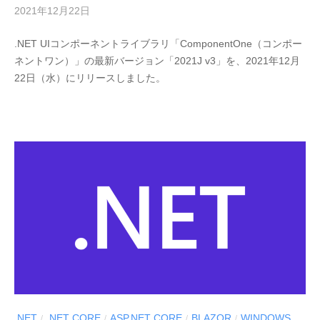
2021年12月22日
b
y
.NET UIコンポーネントライブラリ「ComponentOne（コンポー
M
ネントワン）」の最新バージョン「2021J v3」を、2021年12月
E
22日（水）にリリースしました。
S
C
I
U
S
-
d
e
v
.NET
.NET CORE
ASP.NET CORE
BLAZOR
WINDOWS
/
/
/
/