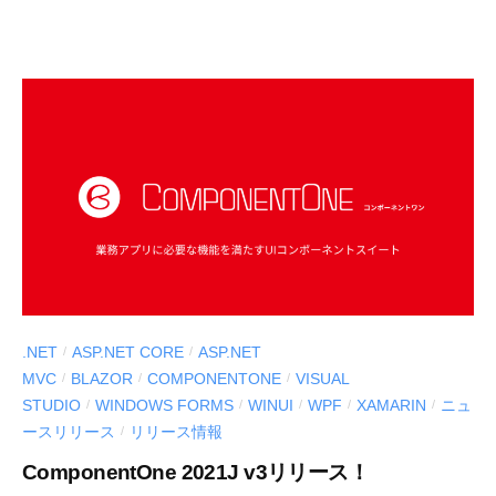
I
U
S
-
d
e
v
.NET
ASP.NET CORE
ASP.NET
/
/
MVC
BLAZOR
COMPONENTONE
VISUAL
/
/
/
STUDIO
WINDOWS FORMS
WINUI
WPF
XAMARIN
ニュ
/
/
/
/
/
ースリリース
リリース情報
/
ComponentOne 2021J v3リリース！