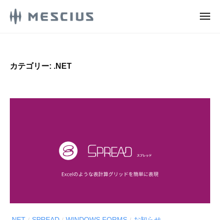
M
ュ
コ
ー
E
メ
ン
S
ニ
M
ュ
メ
テ
C
ー
E
シ
ン
I
ウ
S
U
ツ
カテゴリー:
.NET
ス
S
C
へ
株
.
ス
I
式
d
キ
U
e
会
ッ
S
v
社
プ
.
l
の
d
o
D
g
e
e
v
v
e
l
l
o
o
g
p
.NET
SPREAD
WINDOWS FORMS
お知らせ
/
/
/