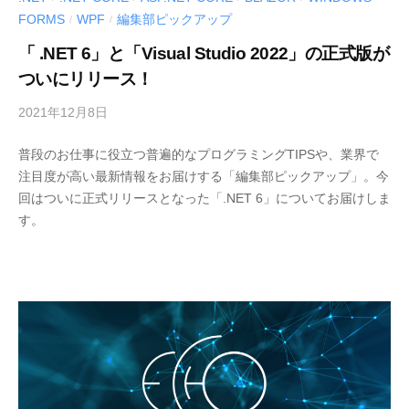
FORMS
WPF
編集部ピックアップ
/
/
「 .NET 6」と「Visual Studio 2022」の正式版が
ついにリリース！
2021年12月8日
b
y
普段のお仕事に役立つ普遍的なプログラミングTIPSや、業界で
M
注目度が高い最新情報をお届けする「編集部ピックアップ」。今
E
回はついに正式リリースとなった「.NET 6」についてお届けしま
S
す。
C
I
U
S
-
d
e
v