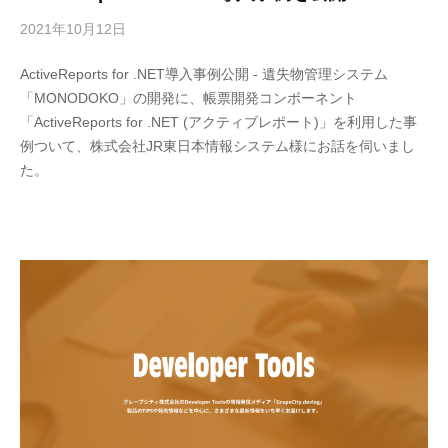
2021年10月12日
b
y
ActiveReports for .NET導入事例公開 - 遺失物管理システム
M
「MONODOKO」の開発に、帳票開発コンポーネント
E
「ActiveReports for .NET (アクティブレポート)」を利用した事
S
例ついて、株式会社JR東日本情報システム様にお話を伺いまし
C
た。
I
U
S
-
d
e
v