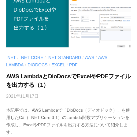
d
e
v
.NET
.NET CORE
.NET STANDARD
AWS
AWS
/
/
/
/
LAMBDA
DIODOCS
EXCEL
PDF
/
/
/
AWS LambdaとDioDocsでExcelやPDFファイル
を出力する（1）
2021年11月17日
b
y
本記事では、AWS Lambdaで「DioDocs（ディオドック）」を使
M
用したC#（ .NET Core 3.1）のLambda関数アプリケーションを
E
作成し、ExcelやPDFファイルを出力する方法について紹介しま
S
す。
C