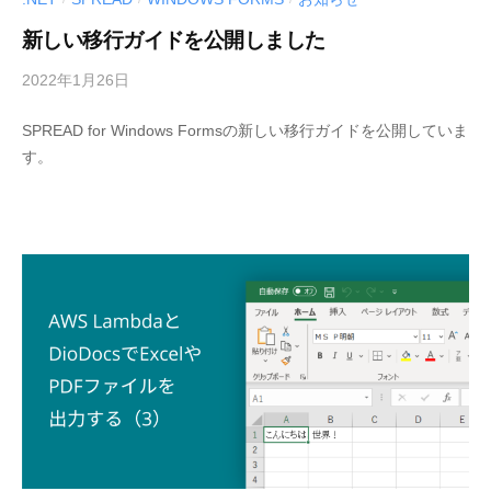
e
新しい移行ガイドを公開しました
r
S
2022年1月26日
b
o
y
l
SPREAD for Windows Formsの新しい移行ガイドを公開していま
M
u
す。
E
t
S
i
C
o
I
U
n
S
s
-
〈
d
開
e
発
v
支
援
ツ
ー