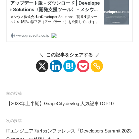
ル
〉
の
情
報
発
信
＼ この記事をシェアする ／
メ
デ
ィ
ア
「
投
前の投稿
M
稿
【2023年上半期】GrapeCity.devlog 人気記事TOP10
E
ナ
S
ビ
次の投稿
C
ゲ
I
ITエンジニア向けカンファレンス「Developers Summit 2023
ー
U