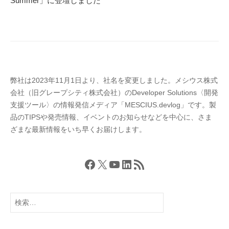
Summer」に登壇しました
シ
S
.
ョ
d
ン
e
v
l
弊社は2023年11月1日より、社名を変更しました。メシウス株式
o
会社（旧グレープシティ株式会社）のDeveloper Solutions〈開発
g
支援ツール〉の情報発信メディア「MESCIUS.devlog」です。製
」
品のTIPSや発売情報、イベントのお知らせなどを中心に、さま
ざまな最新情報をいち早くお届けします。
Facebook
X
YouTube
LinkedIn
RSS フィード
検
索: