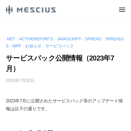
M
ュ
コ
ー
E
メ
ン
S
ニ
M
ュ
メ
テ
C
ー
E
シ
ン
I
ウ
S
U
ツ
.NET
ACTIVEREPORTS
JAVASCRIPT
SPREAD
SPREADJ
/
/
/
/
ス
S
C
へ
S
WPF
お知らせ
サービスパック
/
/
/
株
.
ス
I
式
d
サービスパック公開情報（2023年7
キ
U
e
会
ッ
月）
S
v
社
プ
.
l
の
2023年7月31日
b
d
o
D
y
g
e
e
M
v
v
2023年7月に公開されたサービスパック等のアップデート情
E
e
l
報は以下の通りです。
S
l
C
o
o
I
g
p
U