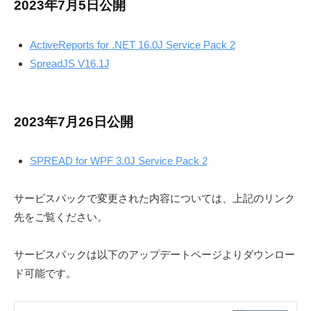
2023年7月5日公開
e
S
r
-
ActiveReports for .NET 16.0J Service Pack 2
S
d
SpreadJS V16.1J
e
o
v
l
u
t
2023年7月26日公開
i
o
SPREAD for WPF 3.0J Service Pack 2
n
s
サービスパックで変更された内容については、上記のリンク
〈
先をご覧ください。
開
発
サービスパックは以下のアップデートページよりダウンロー
支
援
ド可能です。
ツ
ー