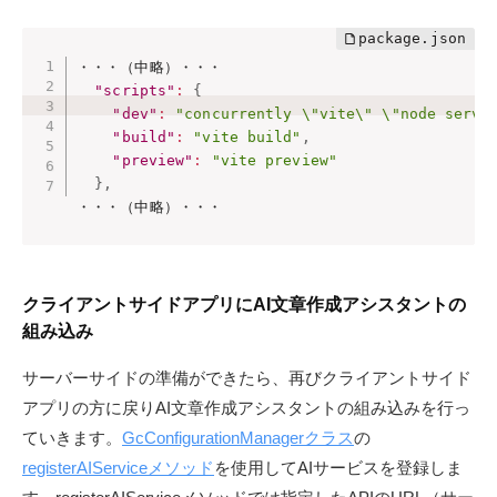
・・・（中略）・・・

"scripts"
:
{
"dev"
:
"concurrently \"vite\" \"node serve
"build"
:
"vite build"
,
"preview"
:
"vite preview"
}
,
・・・（中略）・・・
クライアントサイドアプリにAI文章作成アシスタントの
組み込み
サーバーサイドの準備ができたら、再びクライアントサイド
アプリの方に戻りAI文章作成アシスタントの組み込みを行っ
ていきます。
GcConfigurationManagerクラス
の
registerAIServiceメソッド
を使用してAIサービスを登録しま