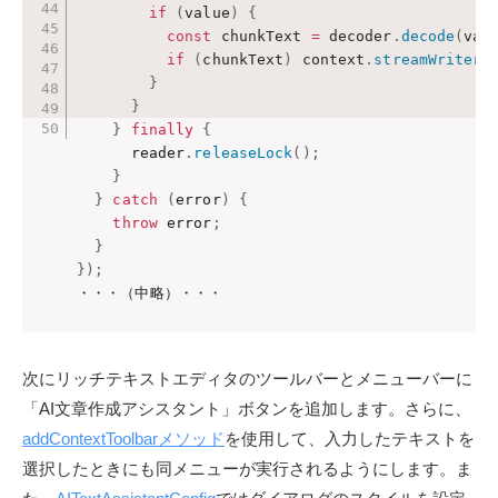
if
(
value
)
{
const
 chunkText 
=
 decoder
.
decode
(
val
if
(
chunkText
)
 context
.
streamWriter
(
}
}
}
finally
{
      reader
.
releaseLock
(
)
;
}
}
catch
(
error
)
{
throw
 error
;
}
}
)
;
・・・（中略）・・・
次にリッチテキストエディタのツールバーとメニューバーに
「AI文章作成アシスタント」ボタンを追加します。さらに、
addContextToolbarメソッド
を使用して、入力したテキストを
選択したときにも同メニューが実行されるようにします。ま