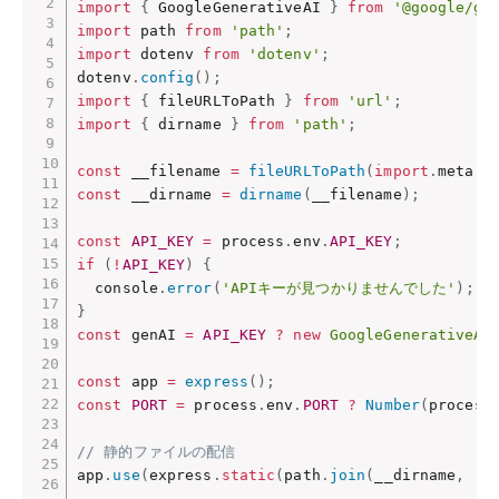
import
{
 GoogleGenerativeAI 
}
from
'@google/ge
import
 path 
from
'path'
;
import
 dotenv 
from
'dotenv'
;
dotenv
.
config
(
)
;
import
{
 fileURLToPath 
}
from
'url'
;
import
{
 dirname 
}
from
'path'
;
const
 __filename 
=
fileURLToPath
(
import
.
meta
.
u
const
 __dirname 
=
dirname
(
__filename
)
;
const
API_KEY
=
 process
.
env
.
API_KEY
;
if
(
!
API_KEY
)
{
  console
.
error
(
'APIキーが見つかりませんでした'
)
;
}
const
 genAI 
=
API_KEY
?
new
GoogleGenerativeAI
const
 app 
=
express
(
)
;
const
PORT
=
 process
.
env
.
PORT
?
Number
(
process
// 静的ファイルの配信
app
.
use
(
express
.
static
(
path
.
join
(
__dirname
,
'.