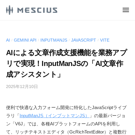
M
コ
E
メ
ン
S
ニ
M
ュ
メ
テ
C
ー
E
シ
ン
I
ウ
S
U
ツ
AI
GEMINI API
INPUTMANJS
JAVASCRIPT
VITE
/
/
/
/
ス
S
C
へ
株
.
AIによる文章作成支援機能を業務アプ
ス
I
式
d
キ
U
リで実現！InputManJSの「AI文章作
e
会
ッ
S
v
社
成アシスタント」
プ
.
l
の
d
o
2025年12月10日
b
D
g
y
e
e
M
v
v
便利で快適な入力フォーム開発に特化したJavaScriptライブ
E
e
l
ラリ「
InputManJS（インプットマンJS）
」の最新バージョ
S
l
o
C
ン「V6J」では、各種AIプラットフォームのAPIを利用し
o
g
I
て、リッチテキストエディタ（GcRichTextEditor）と複数行
p