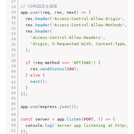
// CORS設定を追加
app
.
use
(
(
req
,
 res
,
 next
)
=>
{
  res
.
header
(
'Access-Control-Allow-Origin'
,
'*
  res
.
header
(
'Access-Control-Allow-Methods'
,
'
  res
.
header
(
'Access-Control-Allow-Headers'
,
'Origin, X-Requested-With, Content-Type, A
)
;
if
(
req
.
method 
===
'OPTIONS'
)
{
    res
.
sendStatus
(
200
)
;
}
else
{
next
(
)
;
}
}
)
;
app
.
use
(
express
.
json
(
)
)
;
const
 server 
=
 app
.
listen
(
PORT
,
(
)
=>
{
  console
.
log
(
`Server app listening at http://
}
)
;