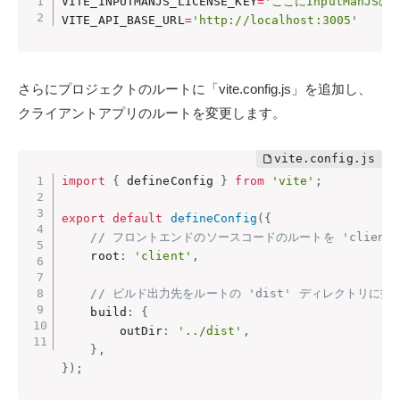
VITE_INPUTMANJS_LICENSE_KEY
=
'ここにInputManJ
VITE_API_BASE_URL
=
'http://localhost:3005'
さらにプロジェクトのルートに「vite.config.js」を追加し、
クライアントアプリのルートを変更します。
import
{
 defineConfig 
}
from
'vite'
;
export
default
defineConfig
(
{
// フロントエンドのソースコードのルートを 'client
    root
:
'client'
,
// ビルド出力先をルートの 'dist' ディレクトリに指
    build
:
{
        outDir
:
'../dist'
,
}
,
}
)
;