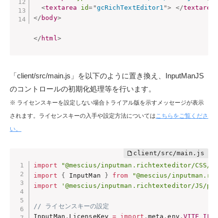
<
textarea
id
=
"
gcRichTextEditor1
"
>
</
textarea
</
body
>
</
html
>
「client/src/main.js」を以下のように置き換え、InputManJS
のコントロールの初期化処理等を行います。
※ ライセンスキーを設定しない場合トライアル版を示すメッセージが表示
されます。ライセンスキーの入手や設定方法については
こちらをご覧くださ
い。
import
"@mescius/inputman.richtexteditor/CSS/g
import
{
 InputMan 
}
from
"@mescius/inputman.ri
import
'@mescius/inputman.richtexteditor/JS/pl
// ライセンスキーの設定
InputMan
.
LicenseKey 
=
import
.
meta
.
env
.
VITE_INP