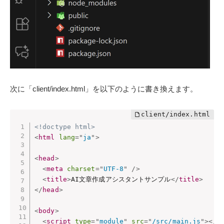
次に「client/index.html」を以下のように書き換えます。
<!doctype html>
<
html
lang
=
"
ja
"
>
<
head
>
<
meta
charset
=
"
UTF-8
"
/>
<
title
>
AI文章作成アシスタントサンプル
</
title
>
</
head
>
<
body
>
<
script
type
=
"
module
"
src
=
"
/src/main.js
"
>
</
s