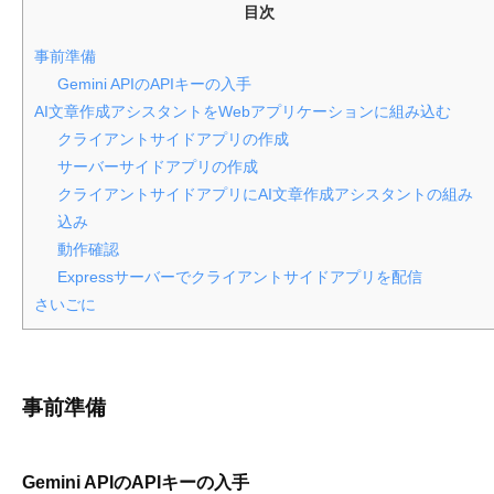
目次
ル
〉
事前準備
の
Gemini APIのAPIキーの入手
情
AI文章作成アシスタントをWebアプリケーションに組み込む
報
クライアントサイドアプリの作成
発
サーバーサイドアプリの作成
信
クライアントサイドアプリにAI文章作成アシスタントの組み
メ
込み
デ
動作確認
ィ
Expressサーバーでクライアントサイドアプリを配信
ア
さいごに
「
M
E
事前準備
S
C
I
Gemini APIのAPIキーの入手
U