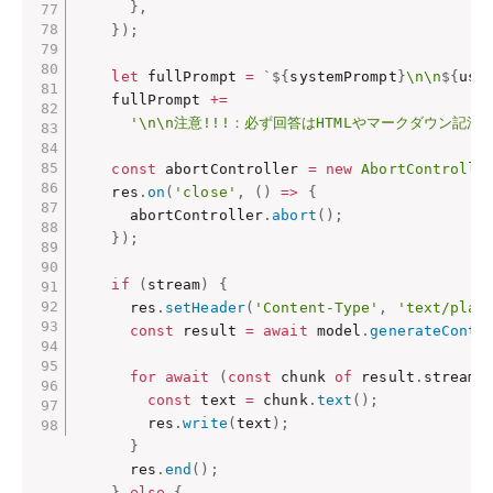
}
,
}
)
;
let
 fullPrompt 
=
`
${
systemPrompt
}
\n\n
${
use
    fullPrompt 
+=
'\n\n注意!!!：必ず回答はHTMLやマークダウン
const
 abortController 
=
new
AbortControlle
    res
.
on
(
'close'
,
(
)
=>
{
      abortController
.
abort
(
)
;
}
)
;
if
(
stream
)
{
      res
.
setHeader
(
'Content-Type'
,
'text/plai
const
 result 
=
await
 model
.
generateConte
for
await
(
const
 chunk 
of
 result
.
stream
)
const
 text 
=
 chunk
.
text
(
)
;
        res
.
write
(
text
)
;
}
      res
.
end
(
)
;
}
else
{