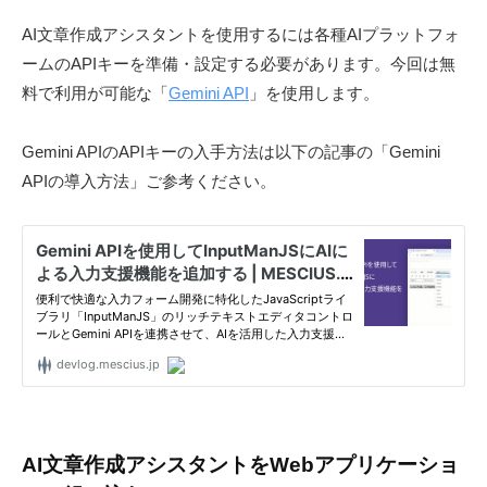
S
AI文章作成アシスタントを使用するには各種AIプラットフォ
.
ームのAPIキーを準備・設定する必要があります。今回は無
d
料で利用が可能な「
Gemini API
」を使用します。
e
v
Gemini APIのAPIキーの入手方法は以下の記事の「Gemini
l
APIの導入方法」ご参考ください。
o
g
」
AI文章作成アシスタントをWebアプリケーショ