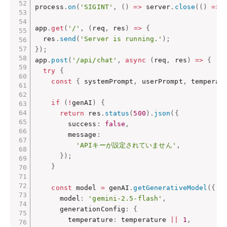
process
.
on
(
'SIGINT'
,
(
)
=>
 server
.
close
(
(
)
=>
 
app
.
get
(
'/'
,
(
req
,
 res
)
=>
{
  res
.
send
(
'Server is running.'
)
;
}
)
;
app
.
post
(
'/api/chat'
,
async
(
req
,
 res
)
=>
{
try
{
const
{
 systemPrompt
,
 userPrompt
,
 temperat
if
(
!
genAI
)
{
return
 res
.
status
(
500
)
.
json
(
{
        success
:
false
,
        message
:
'APIキーが設定されていません'
,
}
)
;
}
const
 model 
=
 genAI
.
getGenerativeModel
(
{
      model
:
'gemini-2.5-flash'
,
      generationConfig
:
{
        temperature
:
 temperature 
||
1
,