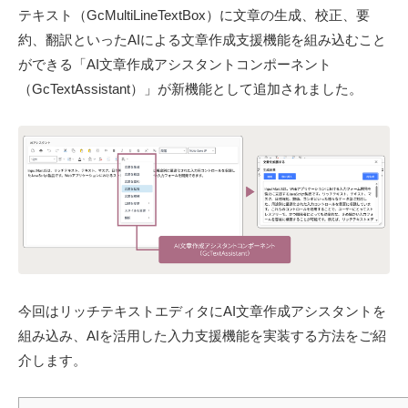
U
テキスト（GcMultiLineTextBox）に文章の生成、校正、要
e
S
r
約、翻訳といったAIによる文章作成支援機能を組み込むこと
-
S
ができる「AI文章作成アシスタントコンポーネント
d
o
（GcTextAssistant）」が新機能として追加されました。
e
l
v
u
t
i
o
n
s
〈
開
今回はリッチテキストエディタにAI文章作成アシスタントを
発
支
組み込み、AIを活用した入力支援機能を実装する方法をご紹
援
介します。
ツ
ー