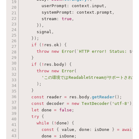
        userPrompt
:
 context
.
input
,
        systemPrompt
:
 context
.
prompt
,
        stream
:
true
,
}
)
,
      signal
,
}
)
;
if
(
!
res
.
ok
)
{
throw
new
Error
(
`HTTP error! Status: 
${
r
}
if
(
!
res
.
body
)
{
throw
new
Error
(
'この環境ではReadableStreamがサポートされ
)
;
}
const
 reader 
=
 res
.
body
.
getReader
(
)
;
const
 decoder 
=
new
TextDecoder
(
'utf-8'
)
;
let
 done 
=
false
;
try
{
while
(
!
done
)
{
const
{
 value
,
 done
:
 isDone 
}
=
await
 
        done 
=
 isDone
;