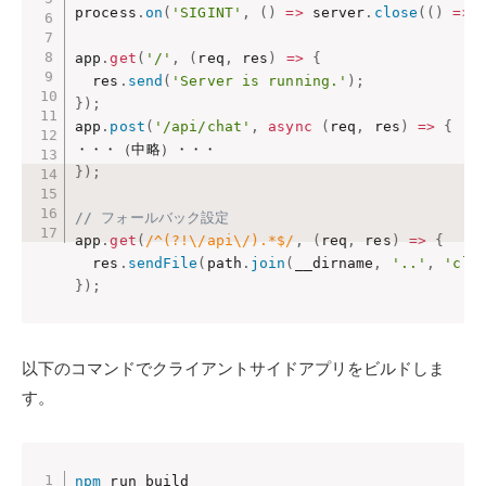
process
.
on
(
'SIGINT'
,
(
)
=>
 server
.
close
(
(
)
=>
 
app
.
get
(
'/'
,
(
req
,
 res
)
=>
{
  res
.
send
(
'Server is running.'
)
;
}
)
;
app
.
post
(
'/api/chat'
,
async
(
req
,
 res
)
=>
{
}
)
;
// フォールバック設定
app
.
get
(
/^(?!\/api\/).*$/
,
(
req
,
 res
)
=>
{
  res
.
sendFile
(
path
.
join
(
__dirname
,
'..'
,
'cli
}
)
;
以下のコマンドでクライアントサイドアプリをビルドしま
す。
npm
 run build