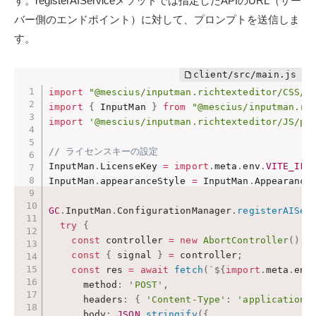
す。registerAIServiceメソッドでは指定したAPIのURL（サー
バー側のエンドポイント）に対して、プロンプトを送信しま
す。
import
"@mescius/inputman.richtexteditor/CSS/g
import
{
 InputMan 
}
from
"@mescius/inputman.ri
import
'@mescius/inputman.richtexteditor/JS/pl
// ライセンスキーの設定
InputMan
.
LicenseKey 
=
import
.
meta
.
env
.
VITE_INP
InputMan
.
appearanceStyle 
=
 InputMan
.
Appearance
GC
.
InputMan
.
ConfigurationManager
.
registerAISer
try
{
const
 controller 
=
new
AbortController
(
)
;
const
{
 signal 
}
=
 controller
;
const
 res 
=
await
fetch
(
`
${
import
.
meta
.
env
      method
:
'POST'
,
      headers
:
{
'Content-Type'
:
'application/
      body
:
JSON
.
stringify
(
{