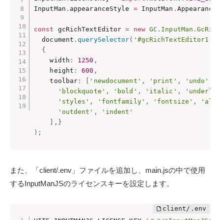
InputMan
.
appearanceStyle 
=
 InputMan
.
Appearance
const
 gcRichTextEditor 
=
new
GC
.
InputMan
.
GcRic
  document
.
querySelector
(
'#gcRichTextEditor1'
)
{
    width
:
1250
,
    height
:
600
,
    toolbar
:
[
'newdocument'
,
'print'
,
'undo'
,
'blockquote'
,
'bold'
,
'italic'
,
'underli
'styles'
,
'fontfamily'
,
'fontsize'
,
'ali
'outdent'
,
'indent'
]
,
}
)
;
また、「client/.env」ファイルを追加し、main.jsの中で使用
するInputManJSのライセンスキーを設定します。