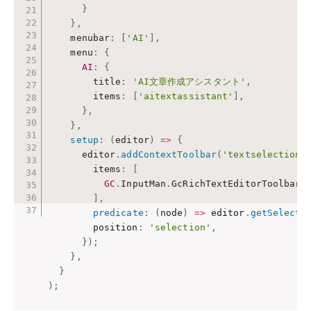
}
}
,
    menubar
:
[
'AI'
]
,
    menu
:
{
AI
:
{
        title
:
'AI文章作成アシスタント'
,
        items
:
[
'aitextassistant'
]
,
}
,
}
,
setup
:
(
editor
)
=>
{
      editor
.
addContextToolbar
(
'textselection'
        items
:
[
GC
.
InputMan
.
GcRichTextEditorToolbarI
]
,
predicate
:
(
node
)
=>
 editor
.
getSelecti
        position
:
'selection'
,
}
)
;
}
,
}
)
;