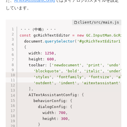
た、
AITextAssistantConfig
ではダイアログのスタイルを設定
しています。
const
 gcRichTextEditor 
=
new
GC
.
InputMan
.
GcRic
  document
.
querySelector
(
'#gcRichTextEditor1'
)
{
    width
:
1250
,
    height
:
600
,
    toolbar
:
[
'newdocument'
,
'print'
,
'undo'
,
'blockquote'
,
'bold'
,
'italic'
,
'underli
'styles'
,
'fontfamily'
,
'fontsize'
,
'ali
'outdent'
,
'indent'
,
'aitextassistant'
]
,
    AITextAssistantConfig
:
{
      behaviorConfig
:
{
        dialogConfig
:
{
          width
:
700
,
          height
:
300
,
}