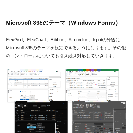
S
e
-
r
d
S
Microsoft 365のテーマ（Windows Forms）
e
o
v
l
FlexGrid、FlexChart、Ribbon、Accordion、Inputの外観に
u
Microsoft 365のテーマを設定できるようになります。その他
t
のコントロールについても引き続き対応していきます。
i
o
n
s
〈
開
発
支
援
ツ
ー