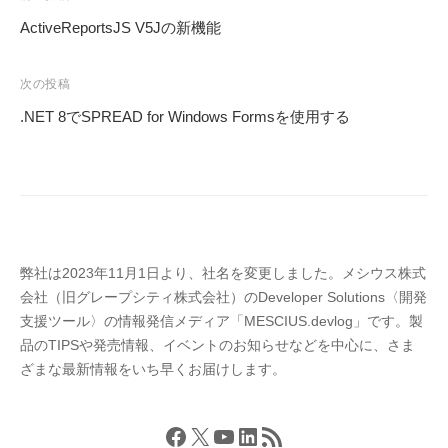
稿
ActiveReportsJS V5Jの新機能
ナ
ビ
次の投稿
ゲ
.NET 8でSPREAD for Windows Formsを使用する
ー
シ
ョ
ン
弊社は2023年11月1日より、社名を変更しました。メシウス株式
会社（旧グレープシティ株式会社）のDeveloper Solutions〈開発
支援ツール〉の情報発信メディア「MESCIUS.devlog」です。製
品のTIPSや発売情報、イベントのお知らせなどを中心に、さま
ざまな最新情報をいち早くお届けします。
Facebook
X
YouTube
LinkedIn
RSS フィード