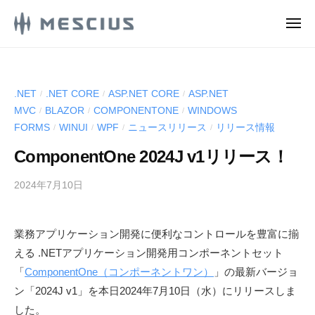
M
ュ
コ
ー
E
メ
ン
S
ニ
M
ュ
メ
テ
C
ー
E
シ
ン
I
ウ
S
U
ツ
.NET
.NET CORE
ASP.NET CORE
ASP.NET
/
/
/
ス
S
C
へ
MVC
BLAZOR
COMPONENTONE
WINDOWS
/
/
/
株
.
ス
I
FORMS
WINUI
WPF
ニュースリリース
リリース情報
/
/
/
/
式
d
キ
U
e
会
ComponentOne 2024J v1リリース！
ッ
S
v
社
プ
.
l
2024年7月10日
b
の
d
o
y
D
g
M
e
e
業務アプリケーション開発に便利なコントロールを豊富に揃
E
v
v
える .NETアプリケーション開発用コンポーネントセット
S
e
l
C
「
ComponentOne（コンポーネントワン）
」の最新バージョ
l
o
I
ン「2024J v1」を本日2024年7月10日（水）にリリースしま
o
g
U
した。
p