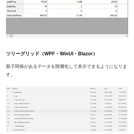
S
.
d
e
v
l
o
ツリーグリッド（WPF・WinUI・Blazor）
g
親子関係があるデータを階層化して表示できるようになりま
」
す。