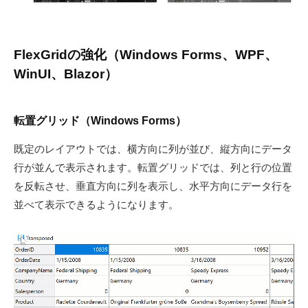
ル
〉
の
FlexGridの強化（Windows Forms、WPF、
情
WinUI、Blazor）
報
発
信
転置グリッド（Windows Forms）
メ
既定のレイアウトでは、横方向に列が並び、縦方向にデータ
デ
行が並んで表示されます。転置グリッドでは、列と行の位置
ィ
ア
を反転させ、垂直方向に列を表示し、水平方向にデータ行を
「
並べて表示できるようになります。
M
E
S
C
I
U