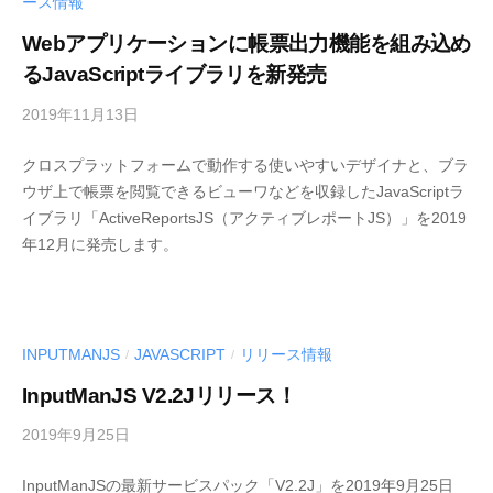
d
ース情報
S
e
Webアプリケーションに帳票出力機能を組み込め
.
v
るJavaScriptライブラリを新発売
d
e
2019年11月13日
b
v
y
l
クロスプラットフォームで動作する使いやすいデザイナと、ブラ
M
o
ウザ上で帳票を閲覧できるビューワなどを収録したJavaScriptラ
E
g
イブラリ「ActiveReportsJS（アクティブレポートJS）」を2019
S
」
年12月に発売します。
C
I
U
S
-
INPUTMANJS
JAVASCRIPT
リリース情報
/
/
d
InputManJS V2.2Jリリース！
e
v
2019年9月25日
b
y
InputManJSの最新サービスパック「V2.2J」を2019年9月25日
M