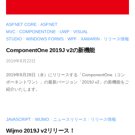
ASP.NET CORE
ASP.NET
/
MVC
COMPONENTONE
UWP
VISUAL
/
/
/
STUDIO
WINDOWS FORMS
WPF
XAMARIN
リリース情報
/
/
/
/
ComponentOne 2019J v2の新機能
2019年8月22日
b
y
2019年8月28日（水）にリリースする「ComponentOne（コン
M
ポーネントワン）」の最新バージョン「2019J v2」の新機能をご
E
紹介いたします。
S
C
I
U
S
JAVASCRIPT
WIJMO
ニュースリリース
リリース情報
/
/
/
-
Wijmo 2019J v2リリース！
d