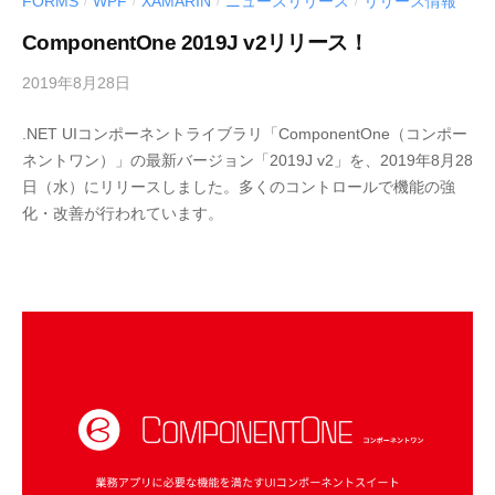
FORMS
WPF
XAMARIN
ニュースリリース
リリース情報
/
/
/
/
ComponentOne 2019J v2リリース！
2019年8月28日
b
y
.NET UIコンポーネントライブラリ「ComponentOne（コンポー
M
ネントワン）」の最新バージョン「2019J v2」を、2019年8月28
E
日（水）にリリースしました。多くのコントロールで機能の強
S
化・改善が行われています。
C
I
U
S
-
d
e
v