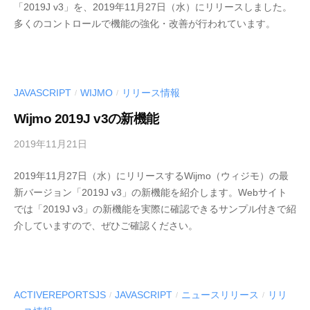
「2019J v3」を、2019年11月27日（水）にリリースしました。
E
ル
多くのコントロールで機能の強化・改善が行われています。
S
〉
C
の
I
情
U
報
S
JAVASCRIPT
WIJMO
リリース情報
/
/
発
-
Wijmo 2019J v3の新機能
信
d
メ
e
2019年11月21日
b
デ
v
y
ィ
2019年11月27日（水）にリリースするWijmo（ウィジモ）の最
M
ア
新バージョン「2019J v3」の新機能を紹介します。Webサイト
E
「
では「2019J v3」の新機能を実際に確認できるサンプル付きで紹
S
M
介していますので、ぜひご確認ください。
C
E
I
S
U
C
S
I
-
ACTIVEREPORTSJS
JAVASCRIPT
ニュースリリース
リリ
/
/
/
U