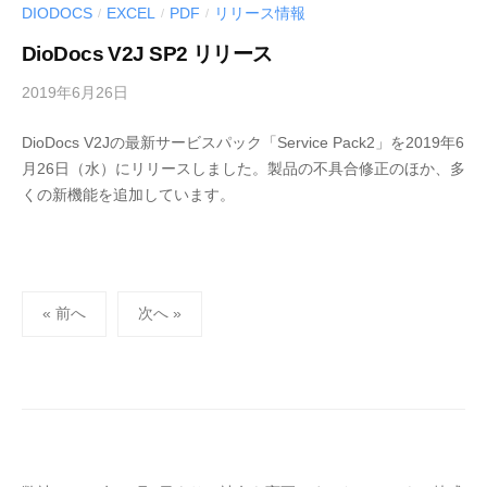
U
DIODOCS
EXCEL
PDF
リリース情報
/
/
/
S
DioDocs V2J SP2 リリース
-
d
2019年6月26日
b
e
y
v
DioDocs V2Jの最新サービスパック「Service Pack2」を2019年6
M
月26日（水）にリリースしました。製品の不具合修正のほか、多
E
くの新機能を追加しています。
S
C
I
U
投
S
« 前へ
次へ »
-
稿
d
の
e
ペ
v
ー
ジ