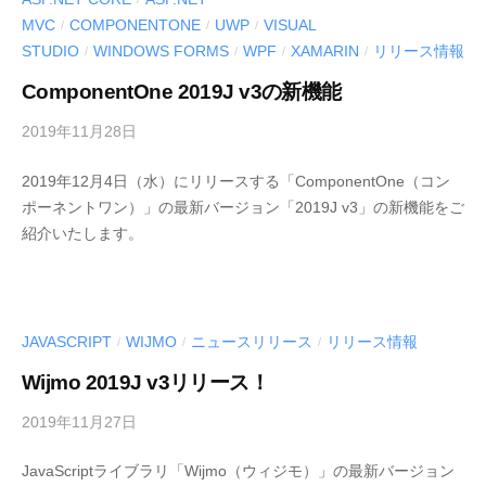
e
MVC
COMPONENTONE
UWP
VISUAL
/
/
/
r
STUDIO
WINDOWS FORMS
WPF
XAMARIN
リリース情報
/
/
/
/
S
ComponentOne 2019J v3の新機能
o
l
2019年11月28日
b
u
y
t
2019年12月4日（水）にリリースする「ComponentOne（コン
M
ポーネントワン）」の最新バージョン「2019J v3」の新機能をご
i
E
紹介いたします。
o
S
C
n
I
s
U
〈
S
JAVASCRIPT
WIJMO
ニュースリリース
リリース情報
/
/
/
開
-
発
Wijmo 2019J v3リリース！
d
支
e
2019年11月27日
b
援
v
y
ツ
JavaScriptライブラリ「Wijmo（ウィジモ）」の最新バージョン
M
ー