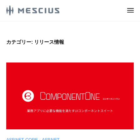
M
ュ
コ
ー
E
メ
ン
S
ニ
M
ュ
メ
テ
C
ー
E
シ
ン
I
ウ
S
U
ツ
カテゴリー:
リリース情報
ス
S
C
へ
株
.
ス
I
式
d
キ
U
e
会
ッ
S
v
社
プ
.
l
の
d
o
D
g
e
e
v
v
e
l
l
o
o
g
p
ASP.NET CORE
ASP.NET
/