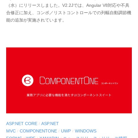
（水）にリリースしました。V2.2Jでは、Angular V8対応や不具
E
合修正に加え、コンボ／リストコントロールでの列幅自動調節機
S
能の追加が実施されています。
C
I
U
S
-
d
e
v
ASP.NET CORE
ASP.NET
/
MVC
COMPONENTONE
UWP
WINDOWS
/
/
/