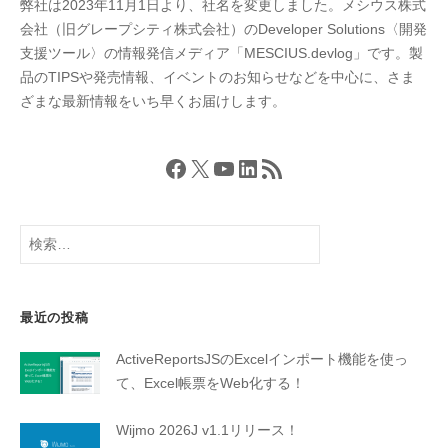
送
弊社は2023年11月1日より、社名を変更しました。メシウス株式
り
会社（旧グレープシティ株式会社）のDeveloper Solutions〈開発
支援ツール〉の情報発信メディア「MESCIUS.devlog」です。製
品のTIPSや発売情報、イベントのお知らせなどを中心に、さま
ざまな最新情報をいち早くお届けします。
Facebook
X
YouTube
LinkedIn
RSS フィード
検
索:
最近の投稿
ActiveReportsJSのExcelインポート機能を使っ
て、Excel帳票をWeb化する！
Wijmo 2026J v1.1リリース！