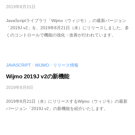
e
2019年8月21日
b
v
y
JavaScriptライブラリ「Wijmo（ウィジモ）」の最新バージョン
M
「2019J v2」を、2019年8月21日（水）にリリースしました。多
E
くのコントロールで機能の強化・改善が行われています。
S
C
I
U
S
JAVASCRIPT
WIJMO
リリース情報
/
/
-
Wijmo 2019J v2の新機能
d
e
2019年8月8日
b
v
y
2019年8月21日（水）にリリースするWijmo（ウィジモ）の最新
M
バージョン「2019J v2」の新機能を紹介いたします。
E
S
C
I