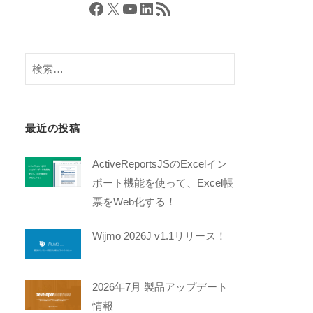
Facebook
X
YouTube
LinkedIn
RSS フィード
検
索:
最近の投稿
ActiveReportsJSのExcelイン
ポート機能を使って、Excel帳
票をWeb化する！
Wijmo 2026J v1.1リリース！
2026年7月 製品アップデート
情報