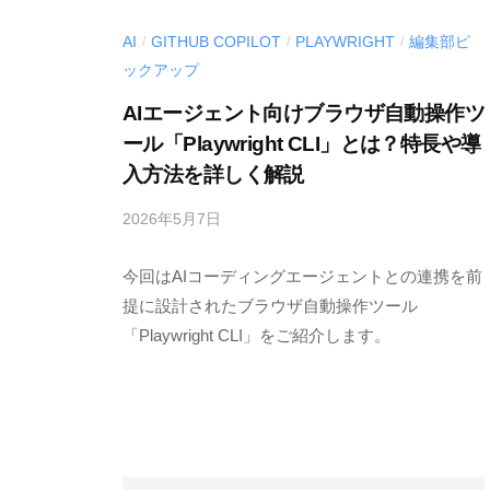
l
l
o
AI
GITHUB COPILOT
PLAYWRIGHT
編集部ピ
/
/
/
o
ックアップ
g
p
AIエージェント向けブラウザ自動操作ツ
e
ール「Playwright CLI」とは？特長や導
r
入方法を詳しく解説
S
o
2026年5月7日
b
l
y
u
今回はAIコーディングエージェントとの連携を前
M
E
提に設計されたブラウザ自動操作ツール
t
S
「Playwright CLI」をご紹介します。
i
C
o
I
n
U
s
S
〈
-