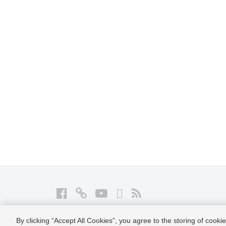
g
」
Facebook
Twitter
YouTube
LinkedIn
RSS
By clicking “Accept All Cookies”, you agree to the storing of cook