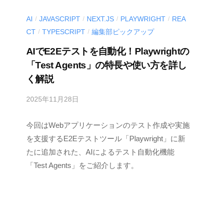
AI
JAVASCRIPT
NEXT.JS
PLAYWRIGHT
REA
/
/
/
/
CT
TYPESCRIPT
編集部ピックアップ
/
/
AIでE2Eテストを自動化！Playwrightの
「Test Agents」の特長や使い方を詳し
く解説
2025年11月28日
b
y
今回はWebアプリケーションのテスト作成や実施
M
E
を支援するE2Eテストツール「Playwright」に新
S
たに追加された、AIによるテスト自動化機能
C
「Test Agents」をご紹介します。
I
U
S
-