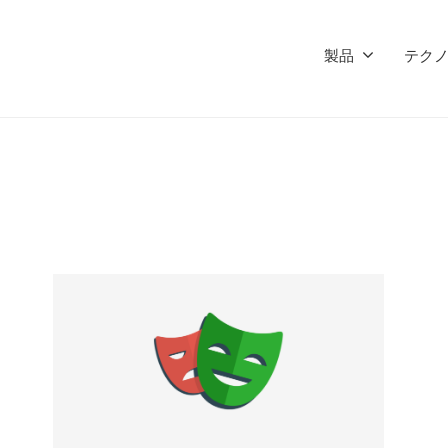
製品
テク