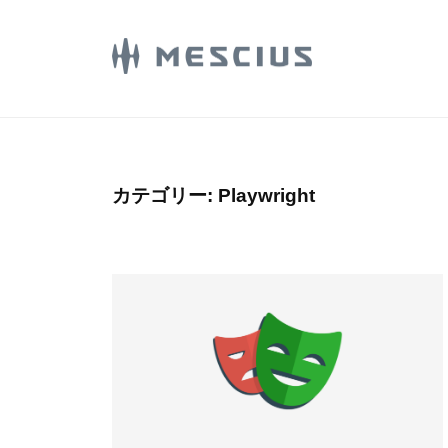
コ
E
ン
S
C
テ
M
メ
I
ン
シ
E
U
ツ
ウ
S
S
へ
ス
.
C
ス
カテゴリー:
Playwright
株
d
I
キ
式
e
U
ッ
会
v
プ
S
社
l
.
の
o
d
D
g
e
e
v
v
e