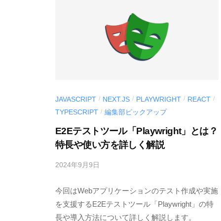
開
d
発
e
支
v
援
ツ
ー
ル
JAVASCRIPT
NEXT.JS
PLAYWRIGHT
REACT
/
/
/
/
〉
TYPESCRIPT
編集部ピックアップ
/
の
E2Eテストツール「Playwright」とは？
情
特長や使い方を詳しく解説
報
発
2024年9月9日
b
信
y
メ
今回はWebアプリケーションのテスト作成や実施
M
デ
E
を支援するE2Eテストツール「Playwright」の特
S
長や導入方法について詳しく解説します。
ィ