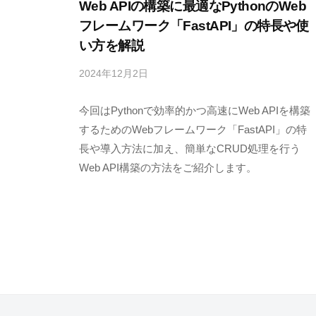
Web APIの構築に最適なPythonのWeb
g
フレームワーク「FastAPI」の特長や使
」
い方を解説
2024年12月2日
b
y
今回はPythonで効率的かつ高速にWeb APIを構築
M
E
するためのWebフレームワーク「FastAPI」の特
S
長や導入方法に加え、簡単なCRUD処理を行う
C
Web API構築の方法をご紹介します。
I
U
S
-
d
e
v