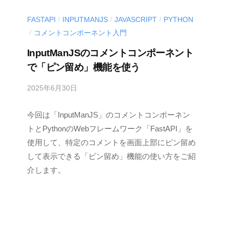
FASTAPI
INPUTMANJS
JAVASCRIPT
PYTHON
/
/
/
コメントコンポーネント入門
/
InputManJSのコメントコンポーネント
で「ピン留め」機能を使う
2025年6月30日
b
y
今回は「InputManJS」のコメントコンポーネン
M
E
トとPythonのWebフレームワーク「FastAPI」を
S
使用して、特定のコメントを画面上部にピン留め
C
して表示できる「ピン留め」機能の使い方をご紹
I
介します。
U
S
-
d