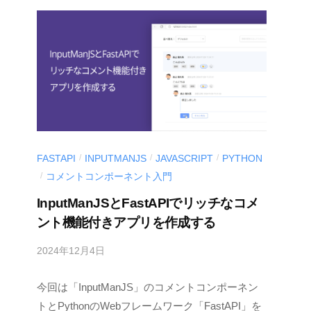
e
v
FASTAPI
INPUTMANJS
JAVASCRIPT
PYTHON
/
/
/
コメントコンポーネント入門
/
InputManJSとFastAPIでリッチなコメ
ント機能付きアプリを作成する
2024年12月4日
b
y
今回は「InputManJS」のコメントコンポーネン
M
E
トとPythonのWebフレームワーク「FastAPI」を