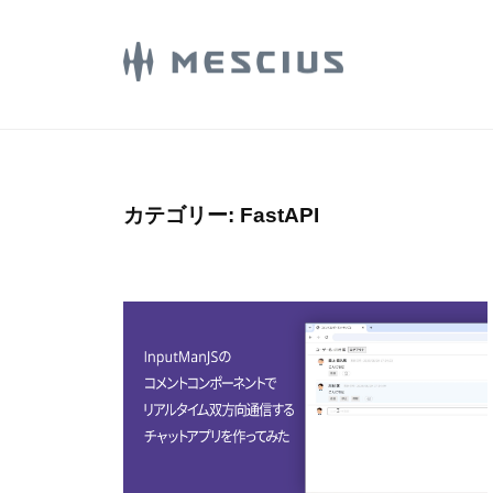
コ
E
ン
S
C
テ
M
メ
I
ン
シ
E
U
ツ
ウ
S
S
へ
ス
.
C
ス
カテゴリー:
FastAPI
株
d
I
キ
式
e
U
ッ
会
v
プ
S
社
l
.
の
o
d
D
g
e
e
v
v
e