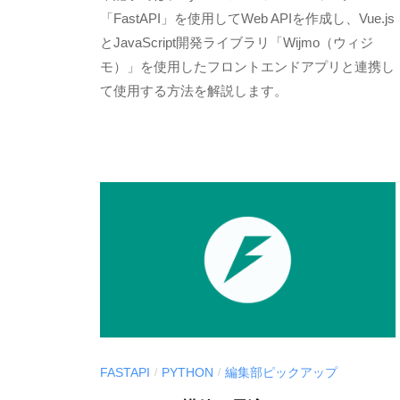
E
「FastAPI」を使用してWeb APIを作成し、Vue.js
ア
S
とJavaScript開発ライブラリ「Wijmo（ウィジ
「
C
モ）」を使用したフロントエンドアプリと連携し
M
I
て使用する方法を解説します。
E
U
S
S
C
-
I
d
U
e
v
S
.
d
e
v
l
FASTAPI
PYTHON
編集部ピックアップ
/
/
o