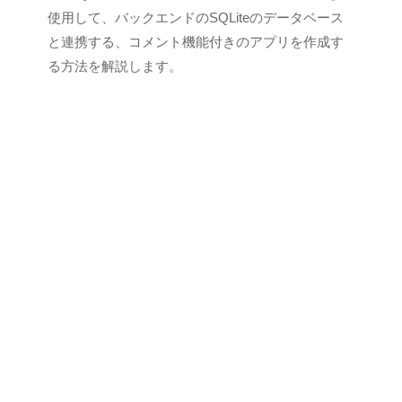
S
使用して、バックエンドのSQLiteのデータベース
C
と連携する、コメント機能付きのアプリを作成す
I
る方法を解説します。
U
S
-
d
e
v