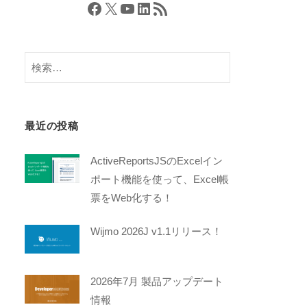
Facebook
X
YouTube
LinkedIn
RSS フィード
検
索:
最近の投稿
ActiveReportsJSのExcelイン
ポート機能を使って、Excel帳
票をWeb化する！
Wijmo 2026J v1.1リリース！
2026年7月 製品アップデート
情報