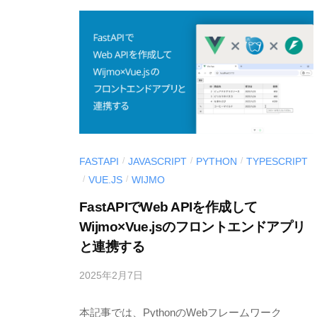
開
d
発
e
支
v
援
ツ
ー
ル
〉
FASTAPI
JAVASCRIPT
PYTHON
TYPESCRIPT
/
/
/
の
VUE.JS
WIJMO
/
/
情
FastAPIでWeb APIを作成して
報
Wijmo×Vue.jsのフロントエンドアプリ
発
と連携する
信
メ
2025年2月7日
b
デ
y
ィ
本記事では、PythonのWebフレームワーク
M