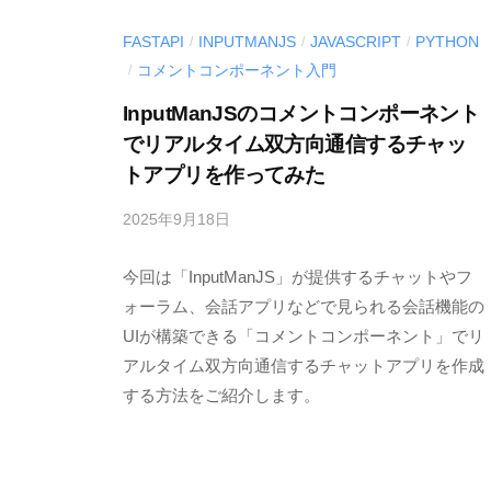
l
l
o
FASTAPI
INPUTMANJS
JAVASCRIPT
PYTHON
/
/
/
o
コメントコンポーネント入門
/
g
p
InputManJSのコメントコンポーネント
e
でリアルタイム双方向通信するチャッ
r
トアプリを作ってみた
S
o
2025年9月18日
b
l
y
u
今回は「InputManJS」が提供するチャットやフ
M
E
ォーラム、会話アプリなどで見られる会話機能の
t
S
UIが構築できる「コメントコンポーネント」でリ
i
C
アルタイム双方向通信するチャットアプリを作成
o
I
する方法をご紹介します。
n
U
s
S
〈
-