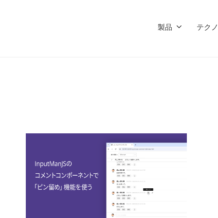
製品
テク