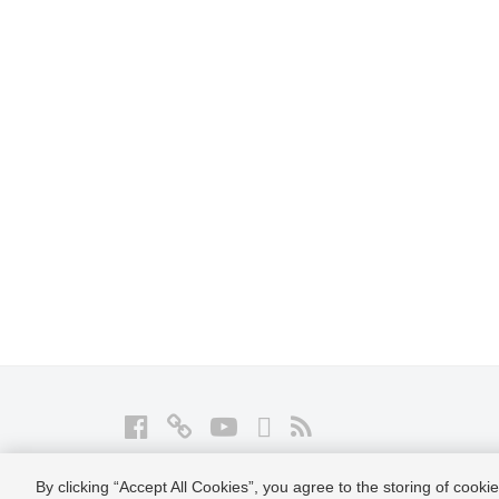
g
」
Facebook
Twitter
YouTube
LinkedIn
RSS
By clicking “Accept All Cookies”, you agree to the storing of cook