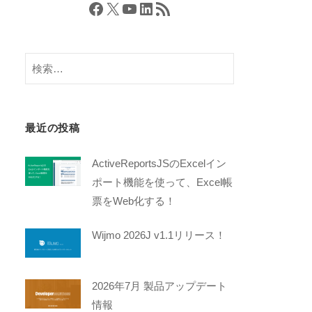
Facebook
X
YouTube
LinkedIn
RSS フィード
検
索:
最近の投稿
ActiveReportsJSのExcelイン
ポート機能を使って、Excel帳
票をWeb化する！
Wijmo 2026J v1.1リリース！
2026年7月 製品アップデート
情報