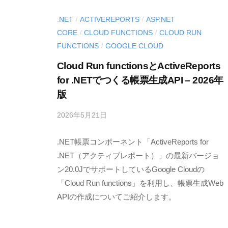
l
l
o
.NET
ACTIVEREPORTS
ASP.NET
/
/
o
CORE
CLOUD FUNCTIONS
CLOUD RUN
/
/
g
p
FUNCTIONS
GOOGLE CLOUD
/
e
Cloud Run functionsとActiveReports
r
for .NETでつくる帳票生成API – 2026年
S
版
o
l
2026年5月21日
b
u
y
.NET帳票コンポーネント「ActiveReports for
M
t
E
.NET（アクティブレポート）」の最新バージョ
i
S
ン20.0JでサポートしているGoogle Cloudの
o
C
「Cloud Run functions」を利用し、帳票生成Web
n
I
APIの作成についてご紹介します。
s
U
〈
S