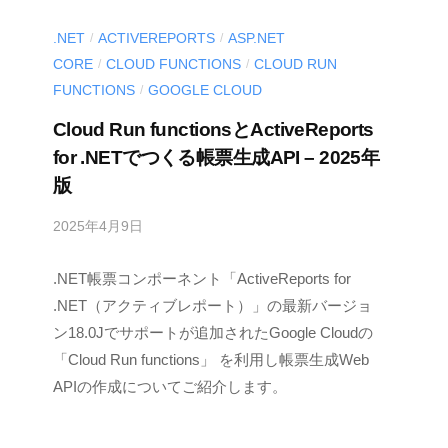
.NET
ACTIVEREPORTS
ASP.NET
/
/
CORE
CLOUD FUNCTIONS
CLOUD RUN
/
/
FUNCTIONS
GOOGLE CLOUD
/
Cloud Run functionsとActiveReports
for .NETでつくる帳票生成API – 2025年
版
2025年4月9日
b
y
.NET帳票コンポーネント「ActiveReports for
M
E
.NET（アクティブレポート）」の最新バージョ
S
ン18.0Jでサポートが追加されたGoogle Cloudの
C
「Cloud Run functions」 を利用し帳票生成Web
I
APIの作成についてご紹介します。
U
S