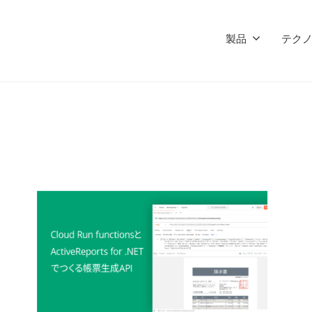
製品
テク