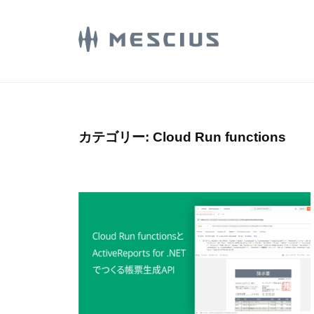
コ
E
ン
S
C
テ
M
メ
I
ン
シ
E
U
ツ
ウ
S
S
へ
ス
.
C
ス
カテゴリー:
Cloud Run functions
株
d
I
キ
式
e
U
ッ
会
v
プ
S
社
l
.
の
o
d
D
g
e
e
v
v
e