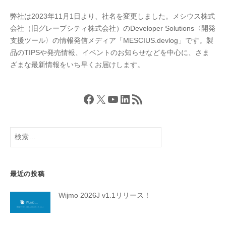
v
弊社は2023年11月1日より、社名を変更しました。メシウス株式
会社（旧グレープシティ株式会社）のDeveloper Solutions〈開発
支援ツール〉の情報発信メディア「MESCIUS.devlog」です。製
品のTIPSや発売情報、イベントのお知らせなどを中心に、さま
ざまな最新情報をいち早くお届けします。
Facebook
X
YouTube
LinkedIn
RSS フィード
検
索:
最近の投稿
Wijmo 2026J v1.1リリース！