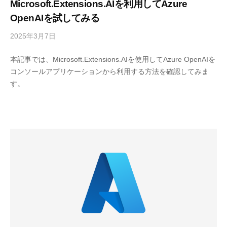
Microsoft.Extensions.AIを利用してAzure
OpenAIを試してみる
2025年3月7日
b
y
本記事では、Microsoft.Extensions.AIを使用してAzure OpenAIを
M
コンソールアプリケーションから利用する方法を確認してみま
E
す。
S
C
I
U
S
-
d
e
v