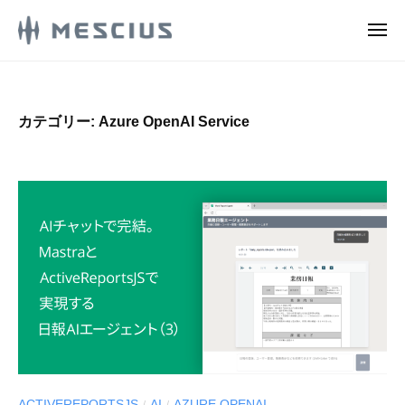
M
ュ
コ
ー
E
メ
ン
S
ニ
M
ュ
メ
テ
C
ー
E
シ
ン
I
ウ
S
U
ツ
カテゴリー:
Azure OpenAI Service
ス
S
C
へ
株
.
ス
I
式
d
キ
U
e
会
ッ
S
v
社
プ
.
l
の
d
o
D
g
e
e
v
v
e
l
l
o
o
g
p
ACTIVEREPORTSJS
AI
AZURE OPENAI
/
/