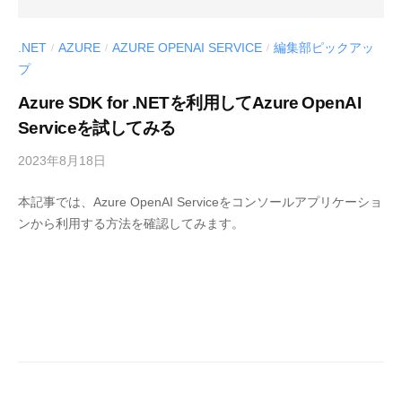
.NET
AZURE
AZURE OPENAI SERVICE
編集部ピックアッ
/
/
/
プ
Azure SDK for .NETを利用してAzure OpenAI
Serviceを試してみる
2023年8月18日
b
y
本記事では、Azure OpenAI Serviceをコンソールアプリケーショ
M
ンから利用する方法を確認してみます。
E
S
C
I
U
S
-
d
e