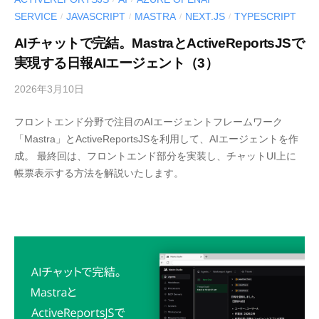
e
SERVICE
JAVASCRIPT
MASTRA
NEXT.JS
TYPESCRIPT
/
/
/
/
r
AIチャットで完結。MastraとActiveReportsJSで
S
実現する日報AIエージェント（3）
o
l
2026年3月10日
b
u
y
t
フロントエンド分野で注目のAIエージェントフレームワーク
M
i
「Mastra」とActiveReportsJSを利用して、AIエージェントを作
E
o
成。 最終回は、フロントエンド部分を実装し、チャットUI上に
S
n
帳票表示する方法を解説いたします。
C
s
I
〈
U
開
S
-
発
d
支
e
援
v
ツ
ー