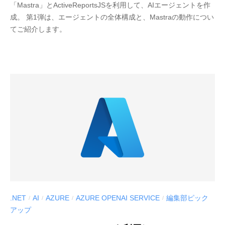
「Mastra」とActiveReportsJSを利用して、AIエージェントを作
E
成。 第1弾は、エージェントの全体構成と、Mastraの動作につい
S
てご紹介します。
C
I
U
S
-
d
e
v
.NET
AI
AZURE
AZURE OPENAI SERVICE
編集部ピック
/
/
/
/
アップ