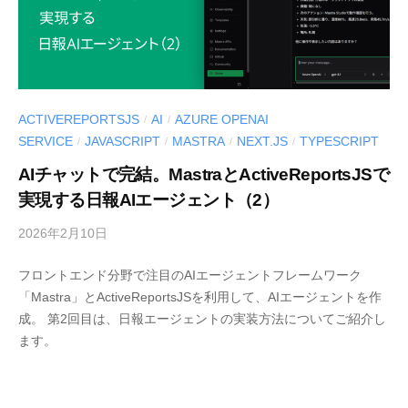
ル
〉
の
情
報
ACTIVEREPORTSJS
AI
AZURE OPENAI
/
/
発
SERVICE
JAVASCRIPT
MASTRA
NEXT.JS
TYPESCRIPT
/
/
/
/
信
AIチャットで完結。MastraとActiveReportsJSで
メ
実現する日報AIエージェント（2）
デ
ィ
2026年2月10日
b
ア
y
「
フロントエンド分野で注目のAIエージェントフレームワーク
M
M
「Mastra」とActiveReportsJSを利用して、AIエージェントを作
E
E
成。 第2回目は、日報エージェントの実装方法についてご紹介し
S
S
ます。
C
C
I
I
U
U