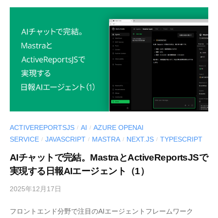
S
S
-
.
d
d
e
e
v
v
l
o
g
」
ACTIVEREPORTSJS
AI
AZURE OPENAI
/
/
SERVICE
JAVASCRIPT
MASTRA
NEXT.JS
TYPESCRIPT
/
/
/
/
AIチャットで完結。MastraとActiveReportsJSで
実現する日報AIエージェント（1）
2025年12月17日
b
y
フロントエンド分野で注目のAIエージェントフレームワーク
M