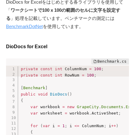
DioDocs for Excelをはじめとする各ライブラリを使用して
「
ワークシートで100 x 100の範囲のセルに文字を設定す
る
」処理を記載しています。ベンチマークの測定には
BenchmarkDotNet
を使用しています。
DioDocs for Excel
private
const
int
 ColumnNum 
=
100
;
private
const
int
 RowNum 
=
100
;
[
Benchmark
]
public
void
DioDocs
(
)
{
var
 workbook 
=
new
GrapeCity
.
Documents
.
Exc
var
 worksheet 
=
 workbook
.
ActiveSheet
;
for
(
var
 i 
=
1
;
 i 
<=
 ColumnNum
;
 i
++
)
{