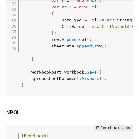
var
 row 
=
new
Row
(
)
;
var
 cell 
=
new
Cell
{
                DataType 
=
 CellValues
.
String
,
                CellValue 
=
new
CellValue
(
$
"He
}
;
            row
.
Append
(
cell
)
;
            sheetData
.
Append
(
row
)
;
}
}
    workbookpart
.
Workbook
.
Save
(
)
;
    spreadsheetDocument
.
Dispose
(
)
;
}
NPOI
[
Benchmark
]