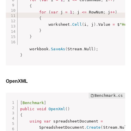
{
for
(
var
 j 
=
1
;
 j 
<=
 RowNum
;
 j
++
)
{
            worksheet
.
Cell
(
i
,
 j
)
.
Value 
=
 $
"Hel
}
}
    workbook
.
SaveAs
(
Stream
.
Null
)
;
}
OpenXML
[
Benchmark
]
public
void
OpenXml
(
)
{
using
var
 spreadsheetDocument 
=
        SpreadsheetDocument
.
Create
(
Stream
.
Null