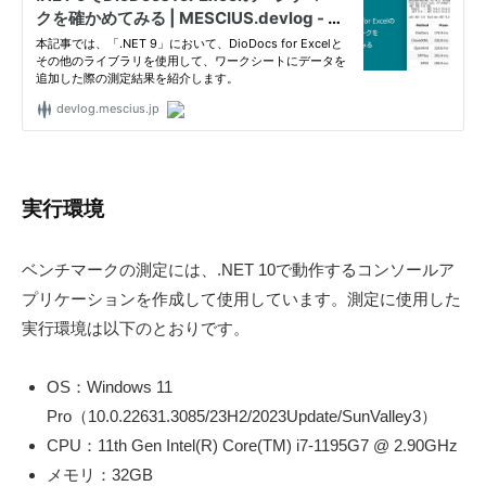
ル
〉
の
情
報
発
信
実行環境
メ
デ
ィ
ベンチマークの測定には、.NET 10で動作するコンソールア
ア
プリケーションを作成して使用しています。測定に使用した
「
実行環境は以下のとおりです。
M
E
OS：Windows 11
S
Pro（10.0.22631.3085/23H2/2023Update/SunValley3）
C
CPU：11th Gen Intel(R) Core(TM) i7-1195G7 @ 2.90GHz
I
メモリ：32GB
U