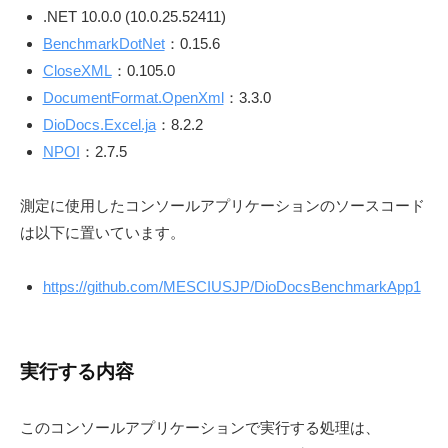
.NET 10.0.0 (10.0.25.52411)
S
BenchmarkDotNet
：0.15.6
.
CloseXML
：0.105.0
d
e
DocumentFormat.OpenXml
：3.3.0
v
DioDocs.Excel.ja
：8.2.2
l
NPOI
：2.7.5
o
g
測定に使用したコンソールアプリケーションのソースコード
」
は以下に置いています。
https://github.com/MESCIUSJP/DioDocsBenchmarkApp1
実行する内容
このコンソールアプリケーションで実行する処理は、