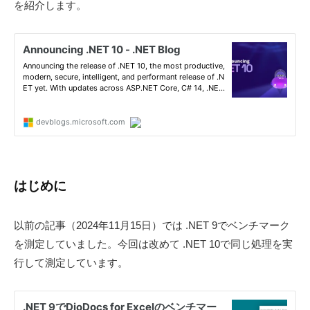
を紹介します。
e
-
r
d
S
e
v
o
l
u
t
i
o
n
はじめに
s
〈
開
以前の記事（2024年11月15日）では .NET 9でベンチマーク
発
を測定していました。今回は改めて .NET 10で同じ処理を実
支
行して測定しています。
援
ツ
ー