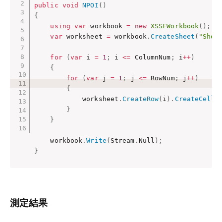
public
void
NPOI
(
)
{
using
var
 workbook 
=
new
XSSFWorkbook
(
)
;
var
 worksheet 
=
 workbook
.
CreateSheet
(
"Shee
for
(
var
 i 
=
1
;
 i 
<=
 ColumnNum
;
 i
++
)
{
for
(
var
 j 
=
1
;
 j 
<=
 RowNum
;
 j
++
)
{
            worksheet
.
CreateRow
(
i
)
.
CreateCell
(
}
}
    workbook
.
Write
(
Stream
.
Null
)
;
}
測定結果