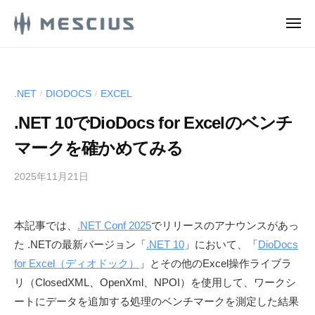
M
ュ
コ
ー
E
メ
ン
S
ニ
M
ュ
メ
テ
C
ー
E
シ
ン
I
ウ
S
U
ツ
.NET
DIODOCS
EXCEL
/
/
ス
S
C
へ
株
.
.NET 10でDioDocs for Excelのベンチ
ス
I
式
d
キ
U
マークを確かめてみる
e
会
ッ
S
v
社
2025年11月21日
b
プ
.
l
の
y
d
o
D
M
g
e
e
本記事では、
.NET Conf 2025
でリリースのアナウンスがあっ
E
v
v
た .NETの最新バージョン「
.NET 10
」において、「
DioDocs
S
e
l
C
for Excel（ディオドック）
」とその他のExcel操作ライブラ
l
I
o
リ（ClosedXML、OpenXml、NPOI）を使用して、ワークシ
o
U
g
ートにデータを追加する処理のベンチマークを測定した結果
p
S