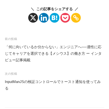
＼ この記事をシェアする ／
投
前の投稿
稿
「何に向いているか分からない」エンジニアへ──適性に応
ナ
じてキャリアを選択できる【メシウス】の働き方 ー インタ
ビ
ビュー記事掲載
ゲ
ー
次の投稿
シ
InputManJSの検証コントロールでトースト通知を使ってみ
ョ
る
ン