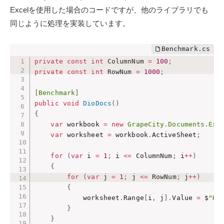
Excelを使用した場合のコードですが、他のライブラリでも
同じように処理を実装しています。
private
const
int
 ColumnNum 
=
100
;
private
const
int
 RowNum 
=
1000
;
[
Benchmark
]
public
void
DioDocs
(
)
{
var
 workbook 
=
new
GrapeCity
.
Documents
.
Exc
var
 worksheet 
=
 workbook
.
ActiveSheet
;
for
(
var
 i 
=
1
;
 i 
<=
 ColumnNum
;
 i
++
)
{
for
(
var
 j 
=
1
;
 j 
<=
 RowNum
;
 j
++
)
{
            worksheet
.
Range
[
i
,
 j
]
.
Value 
=
 $
"He
}
}