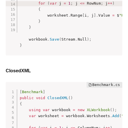
for
(
var
 j 
=
1
;
 j 
<=
 RowNum
;
 j
++
)
{
            worksheet
.
Range
[
i
,
 j
]
.
Value 
=
 $
"He
}
}
    workbook
.
Save
(
Stream
.
Null
)
;
}
ClosedXML
[
Benchmark
]
public
void
ClosedXML
(
)
{
using
var
 workbook 
=
new
XLWorkbook
(
)
;
var
 worksheet 
=
 workbook
.
Worksheets
.
Add
(
"S
for
(
var
 i 
=
1
;
 i 
<=
 ColumnNum
;
 i
++
)