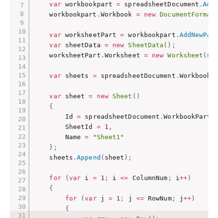
var
 workbookpart 
=
 spreadsheetDocument
.
Add
    workbookpart
.
Workbook 
=
new
DocumentFormat
var
 worksheetPart 
=
 workbookpart
.
AddNewPar
var
 sheetData 
=
new
SheetData
(
)
;
    worksheetPart
.
Worksheet 
=
new
Worksheet
(
sh
var
 sheets 
=
 spreadsheetDocument
.
WorkbookP
var
 sheet 
=
new
Sheet
(
)
{
        Id 
=
 spreadsheetDocument
.
WorkbookPart
.
        SheetId 
=
1
,
        Name 
=
"Sheet1"
}
;
    sheets
.
Append
(
sheet
)
;
for
(
var
 i 
=
1
;
 i 
<=
 ColumnNum
;
 i
++
)
{
for
(
var
 j 
=
1
;
 j 
<=
 RowNum
;
 j
++
)
{