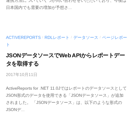
連携方法についていくつか問い合わせをいただいており、今後は
S
日本国内でも需要の増加が予想さ...
C
I
U
S
-
ACTIVEREPORTS
RDLレポート
データソース
ページレポー
/
/
/
d
ト
e
JSONデータソースでWeb APIからレポートデー
v
タを取得する
2017年10月11日
b
y
ActiveReports for .NET 11.0Jではレポートのデータソースとして
M
JSON形式のデータを使用できる「JSONデータソース」が追加
E
されました。 「JSONデータソース」は、以下のような形式の
S
JSONデ...
C
I
U
S