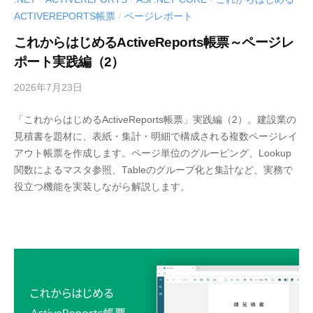
e
ACTIVEREPORTS帳票
ページレポート
/
r
これからはじめるActiveReports帳票～ページレ
S
ポート実践編（2）
o
l
2026年7月23日
b
u
y
t
「これからはじめるActiveReports帳票」実践編（2）。建設業の
M
i
見積書を題材に、表紙・集計・明細で構成される複数ページレイ
E
o
アウト帳票を作成します。ページ単位のグルーピング、Lookup
S
n
関数によるマスタ参照、Tableのグループ化と集計など、実務で
C
s
役立つ機能を実装しながら解説します。
I
〈
U
開
S
-
発
d
支
e
援
v
ツ
ー