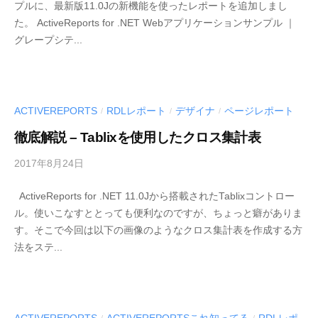
プルに、最新版11.0Jの新機能を使ったレポートを追加しまし
E
た。 ActiveReports for .NET Webアプリケーションサンプル ｜
S
グレープシテ...
C
I
U
S
-
ACTIVEREPORTS
RDLレポート
デザイナ
ページレポート
/
/
/
d
徹底解説 – Tablixを使用したクロス集計表
e
v
2017年8月24日
b
y
ActiveReports for .NET 11.0Jから搭載されたTablixコントロー
M
ル。使いこなすととっても便利なのですが、ちょっと癖がありま
E
す。そこで今回は以下の画像のようなクロス集計表を作成する方
S
法をステ...
C
I
U
S
-