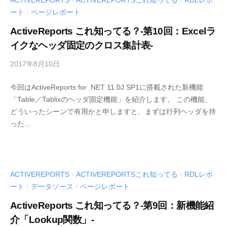
ACTIVEREPORTS
ACTIVEREPORTSこれ知ってる
RDLレポ
/
/
d
ート
ページレポート
/
e
ActiveReports これ知ってる？-第10回：Excelラ
v
イクなヘッダ固定のクロス集計表-
2017年8月10日
b
y
今回はActiveReports for .NET 11.0J SP1に搭載された新機能
M
「Table／Tablixのヘッダ固定機能」を紹介します。 この機能、
E
どういったシーンで有用かと申しますと、まずは行列ヘッダを持
S
った...
C
I
U
S
-
ACTIVEREPORTS
ACTIVEREPORTSこれ知ってる
RDLレポ
/
/
d
ート
データソース
ページレポート
/
/
e
ActiveReports これ知ってる？-第9回：新機能紹
v
介「Lookup関数」-