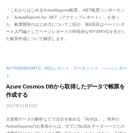
y
「これからはじめるActiveReports帳票」.NET帳票コンポーネン
M
ト「ActiveReports for .NET（アクティブレポート）」を使っ
E
た、帳票開発のはじめ方についてご紹介。第6回目はページレポ
S
ート入門編としてページレポートの特長的なWYSIWYGを生かし
C
た帳票作成について解説します。
I
U
S
-
d
ACTIVEREPORTS
RDLレポート
データソース
ページレポー
/
/
/
e
ト
v
Azure Cosmos DBから取得したデータで帳票を
作成する
2017年11月10日
b
y
大規模データの解析などで注目を集める「NoSQL」。海外の
M
ActiveReportsのお客様からは、すでにNoSQLデータベースとの
E