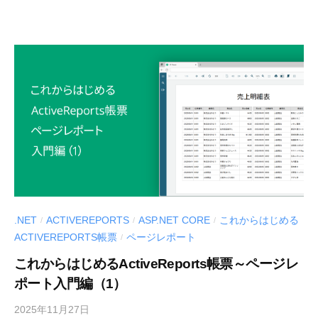
U
S
S
.
-
d
d
e
e
v
v
l
o
g
」
.NET
ACTIVEREPORTS
ASP.NET CORE
これからはじめる
/
/
/
ACTIVEREPORTS帳票
ページレポート
/
これからはじめるActiveReports帳票～ページレ
ポート入門編（1）
2025年11月27日
b