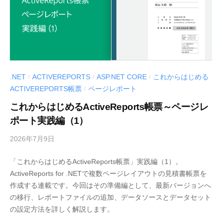
ル
〉
の
情
報
発
.NET
ACTIVEREPORTS
ASP.NET CORE
これからはじめる
/
/
/
信
ACTIVEREPORTS帳票
ページレポート
/
メ
これからはじめるActiveReports帳票～ページレ
デ
ポート実践編（1）
ィ
ア
2026年7月9日
b
「
y
M
「これからはじめるActiveReports帳票」実践編（1）。
M
E
ActiveReports for .NETで複数ページレイアウトの見積書帳票を
E
S
作成する連載です。今回はその準備編として、最新バージョンへ
S
C
の移行、レポートファイルの追加、データソースとデータセット
C
I
の設定方法を詳しく解説します。
I
U