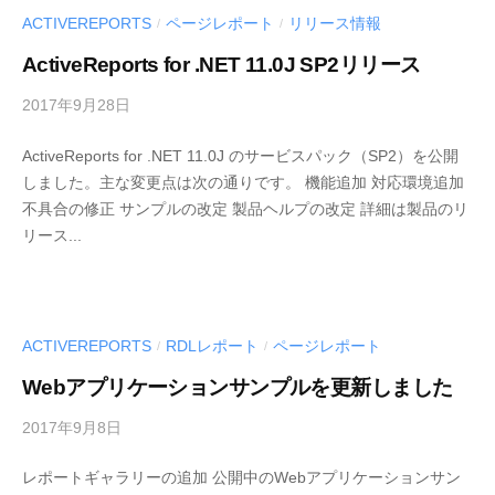
-
ACTIVEREPORTS
ページレポート
リリース情報
/
/
d
ActiveReports for .NET 11.0J SP2リリース
e
v
2017年9月28日
b
y
ActiveReports for .NET 11.0J のサービスパック（SP2）を公開
M
しました。主な変更点は次の通りです。 機能追加 対応環境追加
E
不具合の修正 サンプルの改定 製品ヘルプの改定 詳細は製品のリ
S
リース...
C
I
U
S
-
ACTIVEREPORTS
RDLレポート
ページレポート
/
/
d
Webアプリケーションサンプルを更新しました
e
v
2017年9月8日
b
y
レポートギャラリーの追加 公開中のWebアプリケーションサン
M