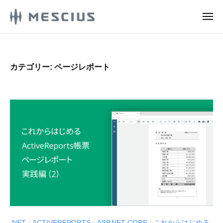
M
ュ
コ
ー
E
メ
ン
S
ニ
M
ュ
メ
テ
C
ー
E
シ
ン
I
ウ
S
U
ツ
カテゴリー:
ページレポート
ス
S
C
へ
株
.
ス
I
式
d
キ
U
e
会
ッ
S
v
社
プ
.
l
の
d
o
D
g
e
e
v
v
e
l
l
o
o
g
p
.NET
ACTIVEREPORTS
ASP.NET CORE
これからはじめる
/
/
/