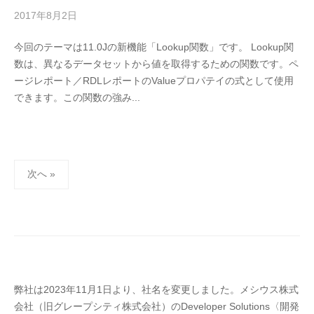
2017年8月2日
b
y
今回のテーマは11.0Jの新機能「Lookup関数」です。 Lookup関
M
数は、異なるデータセットから値を取得するための関数です。ペ
E
ージレポート／RDLレポートのValueプロパテイの式として使用
S
できます。この関数の強み...
C
I
U
S
投
-
次へ »
d
稿
e
の
v
ペ
ー
ジ
送
弊社は2023年11月1日より、社名を変更しました。メシウス株式
り
会社（旧グレープシティ株式会社）のDeveloper Solutions〈開発