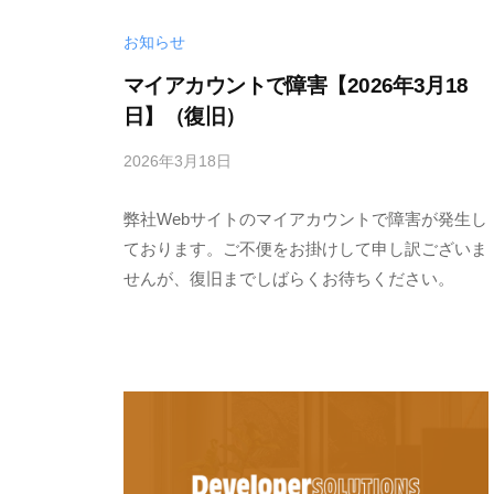
l
l
o
お知らせ
o
g
マイアカウントで障害【2026年3月18
p
日】（復旧）
e
r
2026年3月18日
b
S
y
o
弊社Webサイトのマイアカウントで障害が発生し
M
l
E
ております。ご不便をお掛けして申し訳ございま
S
u
せんが、復旧までしばらくお待ちください。
C
t
I
i
U
o
S
n
-
s
d
〈
e