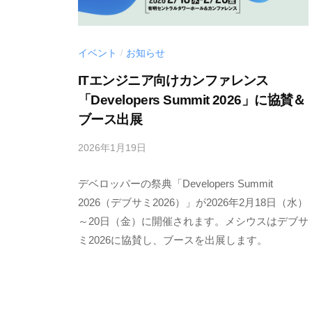
イベント
お知らせ
/
ITエンジニア向けカンファレンス
「Developers Summit 2026」に協賛＆
ブース出展
2026年1月19日
b
y
デベロッパーの祭典「Developers Summit
M
E
2026（デブサミ2026）」が2026年2月18日（水）
S
～20日（金）に開催されます。メシウスはデブサ
C
ミ2026に協賛し、ブースを出展します。
I
U
S
-