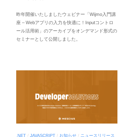
y
昨年開催いたしましたウェビナー「Wijmo入門講
M
E
座 – Webアプリの入力を快適に！Inputコントロ
S
ール活用術」のアーカイブをオンデマンド形式の
C
セミナーとして公開しました。
I
U
S
-
d
e
v
.NET
JAVASCRIPT
お知らせ
ニュースリリース
/
/
/