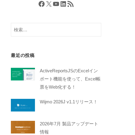
Facebook
X
YouTube
LinkedIn
RSS フィード
検
索:
最近の投稿
ActiveReportsJSのExcelイン
ポート機能を使って、Excel帳
票をWeb化する！
Wijmo 2026J v1.1リリース！
2026年7月 製品アップデート
情報