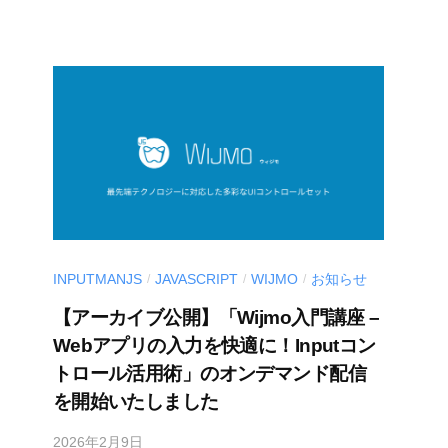
S
-
d
e
v
INPUTMANJS
JAVASCRIPT
WIJMO
お知らせ
/
/
/
【アーカイブ公開】「Wijmo入門講座 –
Webアプリの入力を快適に！Inputコン
トロール活用術」のオンデマンド配信
を開始いたしました
2026年2月9日
b