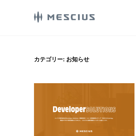
コ
E
ン
S
C
テ
M
メ
I
ン
シ
E
U
ツ
ウ
S
S
へ
ス
.
C
ス
カテゴリー:
お知らせ
株
d
I
キ
式
e
U
ッ
会
v
プ
S
社
l
.
の
o
d
D
g
e
e
v
v
e