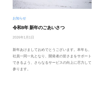
お知らせ
令和8年 新年のごあいさつ
2026年1月1日
b
y
新年あけましておめでとうございます。本年も、
M
E
社員一同一丸となり、開発者の皆さまをサポート
S
できるよう、さらなるサービスの向上に尽力して
C
参ります。
I
U
S
-
d
e