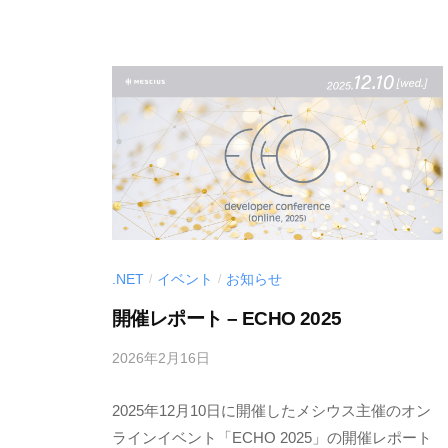
d
ア
e
「
v
M
E
S
C
I
U
S
.NET
イベント
お知らせ
/
/
.
d
開催レポート – ECHO 2025
e
2026年2月16日
b
v
y
l
2025年12月10日に開催したメシウス主催のオン
M
o
E
ラインイベント「ECHO 2025」の開催レポート