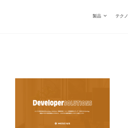
製品
テク