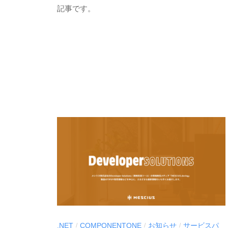
g
S
記事です。
」
C
I
U
S
-
d
e
v
.NET
COMPONENTONE
お知らせ
サービスパ
/
/
/