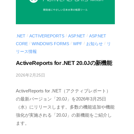
.NET
ACTIVEREPORTS
ASP.NET
ASP.NET
/
/
/
CORE
WINDOWS FORMS
WPF
お知らせ
リ
/
/
/
/
リース情報
ActiveReports for .NET 20.0Jの新機能
2026年2月25日
b
y
ActiveReports for .NET（アクティブレポート）
M
E
の最新バージョン「20.0J」を2026年3月25日
S
（水）にリリースします。多数の機能追加や機能
C
強化が実施される「20.0J」の新機能をご紹介し
I
ます。
U