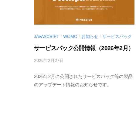
開
v
発
支
援
JAVASCRIPT
WIJMO
お知らせ
サービスパック
ツ
/
/
/
ー
サービスパック公開情報（2026年2月）
ル
2026年2月27日
b
〉
y
の
2026年2月に公開されたサービスパック等の製品
M
情
E
のアップデート情報のお知らせです。
報
S
発
C
信
I
U
メ
S
デ
-
ィ