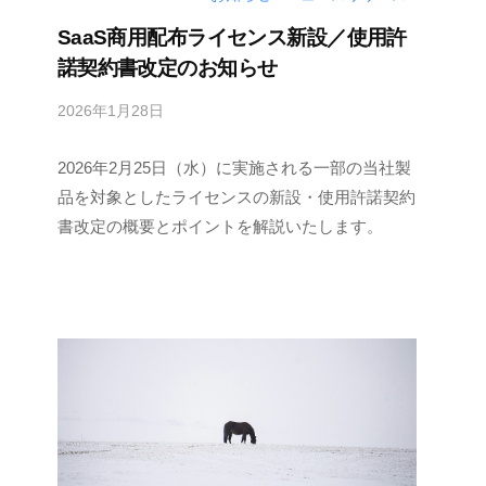
SaaS商用配布ライセンス新設／使用許
諾契約書改定のお知らせ
2026年1月28日
b
y
2026年2月25日（水）に実施される一部の当社製
M
E
品を対象としたライセンスの新設・使用許諾契約
S
書改定の概要とポイントを解説いたします。
C
I
U
S
-
d
e
v