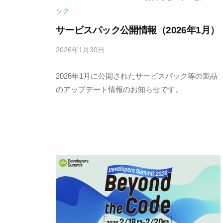
ック
サービスパック公開情報（2026年1月）
2026年1月30日
b
y
2026年1月に公開されたサービスパック等の製品
M
E
のアップデート情報のお知らせです。
S
C
I
U
S
-
d
e
v